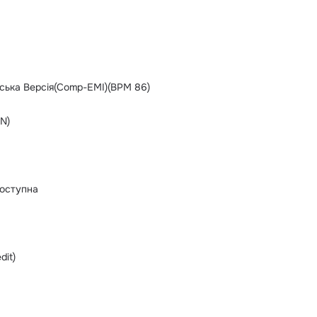
нська Версія(Comp-EMI)(BPM 86)
N)
оступна
dit)