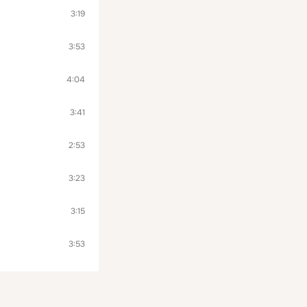
3:19
3:53
4:04
3:41
2:53
3:23
3:15
3:53