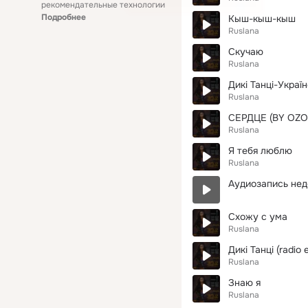
рекомендательные технологии
Подробнее
Кыш-кыш-кыш
Ruslana
Скучаю
Ruslana
Дикі Танці-Украї
Ruslana
СЕРДЦЕ (BY OZO
Ruslana
Я тебя люблю
Ruslana
Аудиозапись нед
Схожу с ума
Ruslana
Дикі Танці (radio e
Ruslana
Знаю я
Ruslana