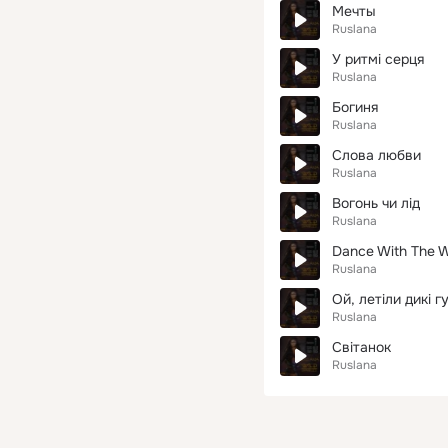
Мечты
Ruslana
У ритмі серця
Ruslana
Богиня
Ruslana
Слова любви
Ruslana
Вогонь чи лід
Ruslana
Dance With The 
Ruslana
Ой, летіли дикі гу
Ruslana
Світанок
Ruslana