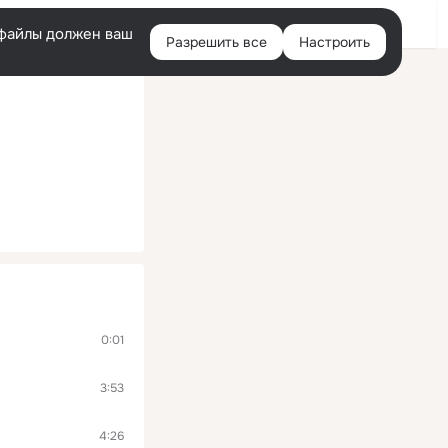
Войти
e-файлы должен ваш
Разрешить все
Настроить
Правая
колонка
0:01
3:53
4:26