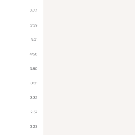
3:22
3:39
3:01
4:50
3:50
0:01
3:32
2:57
3:23