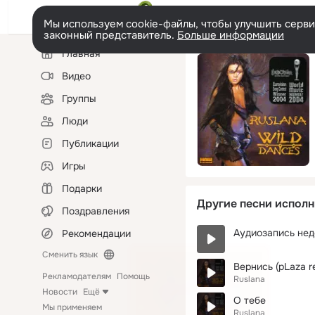
Мы используем cookie-файлы, чтобы улучшить сервис
законный представитель.
Больше информации
Левая
Главная
колонка
Видео
Группы
Люди
Публикации
Игры
Подарки
Другие песни исполн
Поздравления
Аудиозапись нед
Рекомендации
Сменить язык
Вернись (pLaza r
Рекламодателям
Помощь
Ruslana
Новости
Ещё
О тебе
Мы применяем
Ruslana