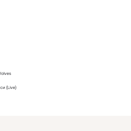
Wolves
си (Live)