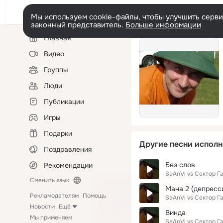
Мы используем cookie-файлы, чтобы улучшить сервис
законный представитель.
Больше информации
Левая
Главная
колонка
Видео
Группы
Люди
Публикации
Игры
Подарки
Другие песни исполн
Поздравления
Без слов
Рекомендации
SaAnVi vs Сектор Г
Сменить язык
Мана 2 (депресс
Рекламодателям
Помощь
SaAnVi vs Сектор Г
Новости
Ещё
Винда
Мы применяем
SaAnVi vs Сектор Г