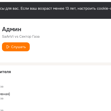
ы для вас. Если ваш возраст менее 13 лет, настроить cooki
Админ
SaAnVi vs Сектор Газа
Слушать
ителя
аза
ивная)
аза
аза