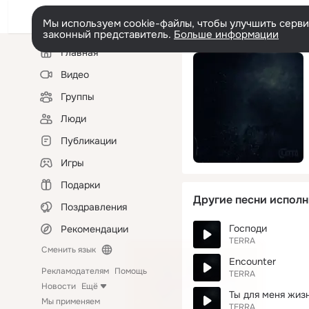
Мы используем cookie-файлы, чтобы улучшить сервис
законный представитель.
Больше информации
Левая
Главная
колонка
Видео
Группы
Люди
Публикации
Игры
Подарки
Другие песни исполн
Поздравления
Господи
Рекомендации
TERRA
Сменить язык
Encounter
Рекламодателям
Помощь
TERRA
Новости
Ещё
Ты для меня жизн
Мы применяем
TERRA