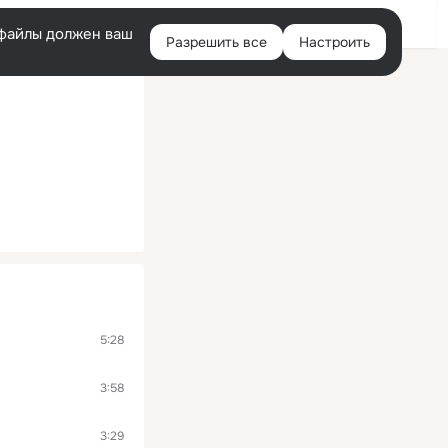
Войти
e-файлы должен ваш
Разрешить все
Настроить
Правая
колонка
5:28
3:58
3:29