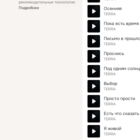
рекомендательные технологии
Подробнее
Осенняя
TERRA
Пока есть время
TERRA
Письмо в прошл
TERRA
Проснись
TERRA
Под одним солн
TERRA
Выбор
TERRA
Просто прости
TERRA
Есть что сказать
TERRA
Я живой
TERRA