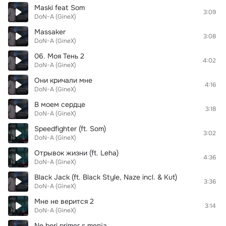
Maski feat Som
3:09
DoN-A (GineX)
Massaker
3:08
DoN-A (GineX)
06. Моя Тень 2
4:02
DoN-A (GineX)
Они кричали мне
4:16
DoN-A (GineX)
В моем сердце
3:18
DoN-A (GineX)
Speedfighter (ft. Som)
3:02
DoN-A (GineX)
Отрывок жизни (ft. Leha)
4:36
DoN-A (GineX)
Black Jack (ft. Black Style, Naze incl. & Kut)
3:36
DoN-A (GineX)
Мне не верится 2
3:14
DoN-A (GineX)
Ne beri primer s menja