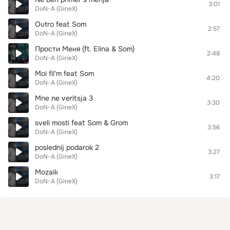
3:01
DoN-A (GineX)
Outro feat Som
2:57
DoN-A (GineX)
Прости Меня (ft. Elina & Som)
2:48
DoN-A (GineX)
Moi fil'm feat Som
4:20
DoN-A (GineX)
Mne ne veritsja 3
3:30
DoN-A (GineX)
sveli mosti feat Som & Grom
3:56
DoN-A (GineX)
poslednij podarok 2
3:27
DoN-A (GineX)
Mozaik
3:17
DoN-A (GineX)