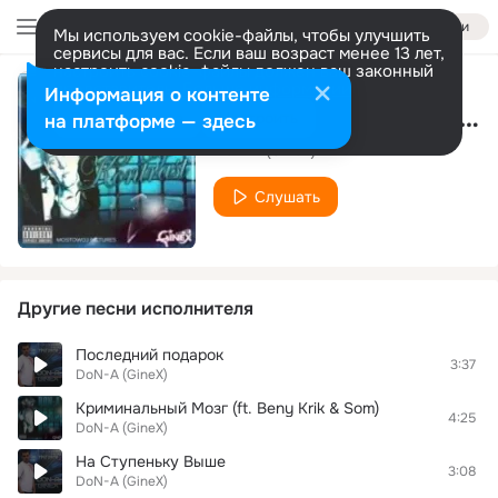
Войти
Мы используем cookie-файлы, чтобы улучшить
сервисы для вас. Если ваш возраст менее 13 лет,
настроить cookie-файлы должен ваш законный
представитель.
Больше информации
Информация о контенте
Gollum Smeagol (Diss)
Разрешить все
Настроить
на платформе — здесь
DoN-A (GineX)
Слушать
Другие песни исполнителя
Последний подарок
3:37
DoN-A (GineX)
Криминальный Мозг (ft. Beny Krik & Som)
4:25
DoN-A (GineX)
На Ступеньку Выше
3:08
DoN-A (GineX)