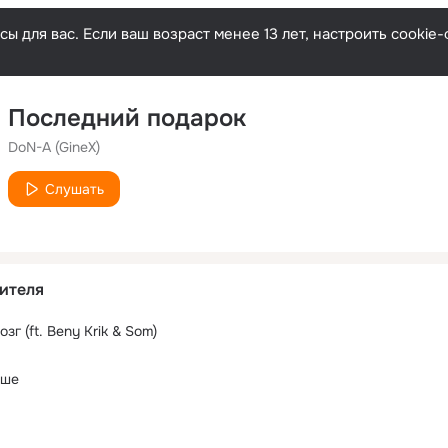
ы для вас. Если ваш возраст менее 13 лет, настроить cooki
Последний подарок
DoN-A (GineX)
Слушать
ителя
г (ft. Beny Krik & Som)
ыше