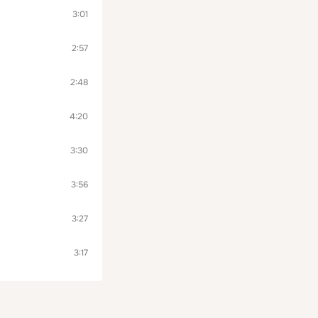
3:01
2:57
2:48
4:20
3:30
3:56
3:27
3:17