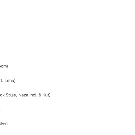
 Som)
t. Leha)
ack Style, Naze incl. & Kut)
2
iss)