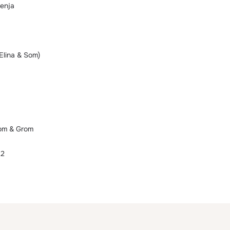
menja
Elina & Som)
Som & Grom
 2