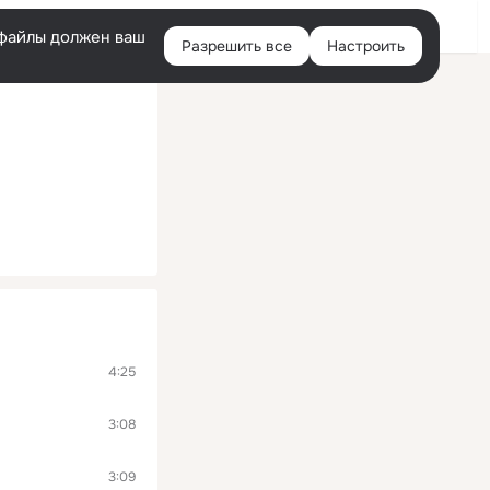
Войти
e-файлы должен ваш
Разрешить все
Настроить
Правая
колонка
4:25
3:08
3:09