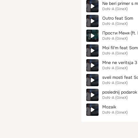
Ne beri primer s 
DoN-A (GineX)
Outro feat Som
DoN-A (GineX)
Прости Меня (ft. 
DoN-A (GineX)
Moi fil'm feat Som
DoN-A (GineX)
Mne ne veritsja 3
DoN-A (GineX)
sveli mosti feat 
DoN-A (GineX)
poslednij podarok
DoN-A (GineX)
Mozaik
DoN-A (GineX)