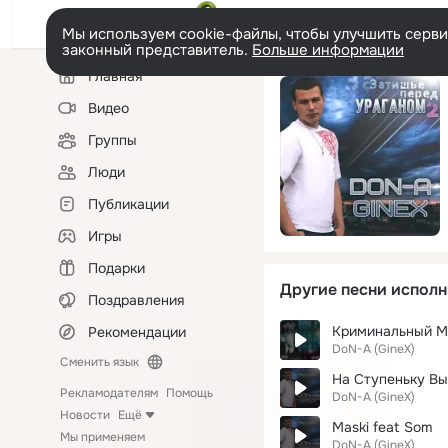
Мы используем cookie-файлы, чтобы улучшить сервис
законный представитель.
Больше информации
Левая
Главная
колонка
Видео
Группы
Люди
Публикации
Игры
Подарки
Другие песни исполн
Поздравления
Криминальный Моз
Рекомендации
DoN-A (GineX)
Сменить язык
На Ступеньку В
Рекламодателям
Помощь
DoN-A (GineX)
Новости
Ещё
Maski feat Som
Мы применяем
DoN-A (GineX)