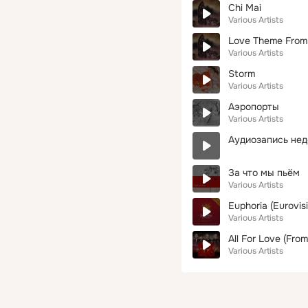
Chi Mai
Various Artists
Love Theme From
Various Artists
Storm
Various Artists
Аэропорты
Various Artists
Аудиозапись нед
За что мы пьём
Various Artists
Euphoria (Eurovis
Various Artists
All For Love (Fro
Various Artists