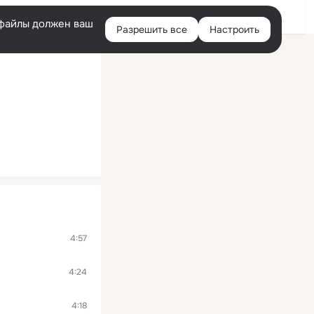
Войти
e-файлы должен ваш
Разрешить все
Настроить
Правая
колонка
4:57
4:24
4:18