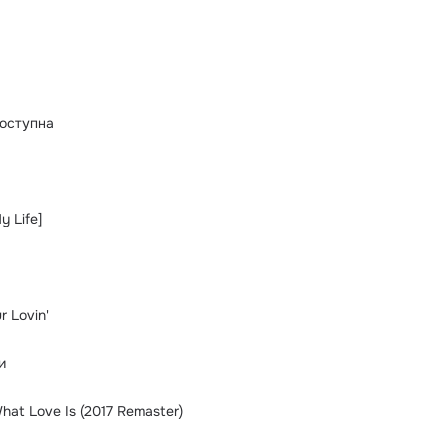
оступна
y Life]
 Lovin'
и
hat Love Is (2017 Remaster)