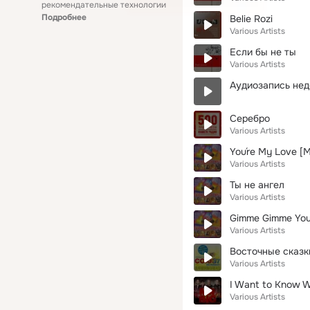
рекомендательные технологии
Подробнее
Belie Rozi
Various Artists
Если бы не ты
Various Artists
Аудиозапись нед
Серебро
Various Artists
You´re My Love [M
Various Artists
Ты не ангел
Various Artists
Gimme Gimme Your
Various Artists
Восточные сказк
Various Artists
I Want to Know W
Various Artists