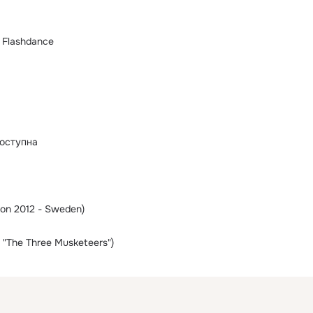
 Flashdance
оступна
ion 2012 - Sweden)
m "The Three Musketeers")