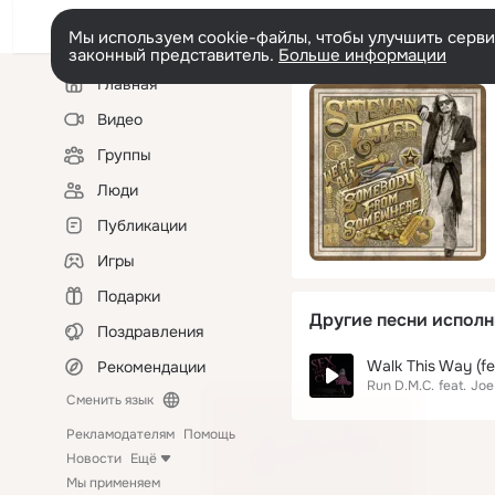
Мы используем cookie-файлы, чтобы улучшить сервис
законный представитель.
Больше информации
Левая
Главная
колонка
Видео
Группы
Люди
Публикации
Игры
Подарки
Другие песни исполн
Поздравления
Walk This Way (fe
Рекомендации
Run D.M.C.
feat.
Joe
Сменить язык
Рекламодателям
Помощь
Новости
Ещё
Мы применяем