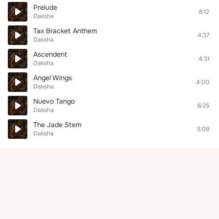
Prelude
6:12
Daksha
Tax Bracket Anthem
4:37
Daksha
Ascendent
4:31
Daksha
Angel Wings
4:00
Daksha
Nuevo Tango
6:25
Daksha
The Jade Stem
5:09
Daksha