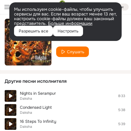
Войти
Мы используем cookie-файлы, чтобы улучшить
сервисы для вас. Если ваш возраст менее 13 лет,
настроить cookie-файлы должен ваш законный
представитель.
Больше информации
Drops of Grace
Разрешить все
Настроить
Daksha
Слушать
Другие песни исполнителя
Nights in Serampur
8:33
Daksha
Condensed Light
5:38
Daksha
16 Steps To Infinity
5:39
Daksha