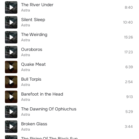
The River Under
8:40
Astra
Silent Sleep
10:40
Astra
The Weirding
15:26
Astra
Ouroboros
17:23
Astra
Quake Meat
6:39
Astra
Bull Torpis
2:54
Astra
Barefoot in the Head
9:13
Astra
The Dawning Of Ophiuchus
5:29
Astra
Broken Glass
3:44
Astra
The Rising Of The Black Sun