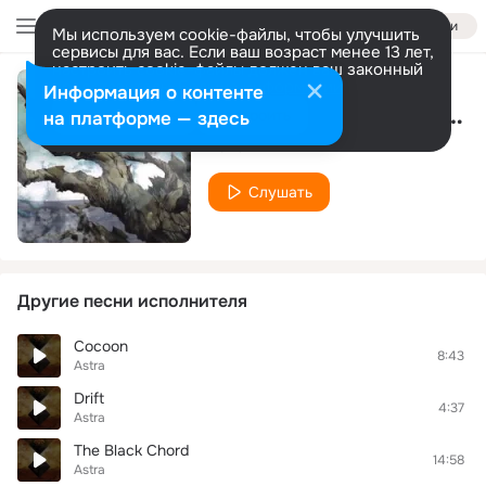
Войти
Мы используем cookie-файлы, чтобы улучшить
сервисы для вас. Если ваш возраст менее 13 лет,
настроить cookie-файлы должен ваш законный
представитель.
Больше информации
Информация о контенте
Beyond To Slight The Maze
Разрешить все
Настроить
на платформе — здесь
Astra
Слушать
Другие песни исполнителя
Cocoon
8:43
Astra
Drift
4:37
Astra
The Black Chord
14:58
Astra