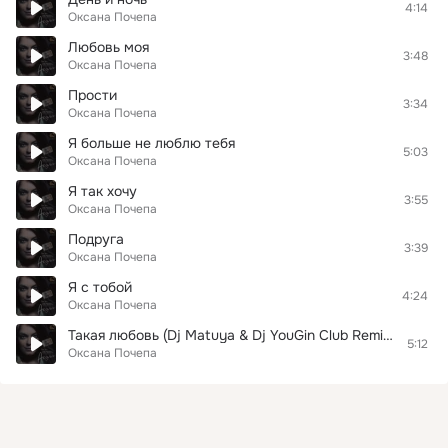
4:14
Оксана Почепа
Любовь моя
3:48
Оксана Почепа
Прости
3:34
Оксана Почепа
Я больше не люблю тебя
5:03
Оксана Почепа
Я так хочу
3:55
Оксана Почепа
Подруга
3:39
Оксана Почепа
Я с тобой
4:24
Оксана Почепа
Такая любовь (Dj Matuya & Dj YouGin Club Remix 2009)
5:12
Оксана Почепа