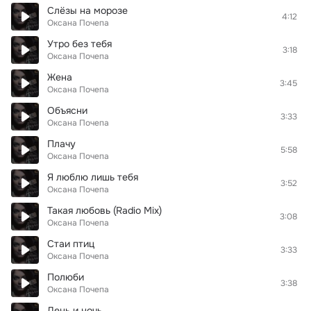
Слёзы на морозе
4:12
Оксана Почепа
Утро без тебя
3:18
Оксана Почепа
Жена
3:45
Оксана Почепа
Объясни
3:33
Оксана Почепа
Плачу
5:58
Оксана Почепа
Я люблю лишь тебя
3:52
Оксана Почепа
Такая любовь (Radio Mix)
3:08
Оксана Почепа
Стаи птиц
3:33
Оксана Почепа
Полюби
3:38
Оксана Почепа
День и ночь