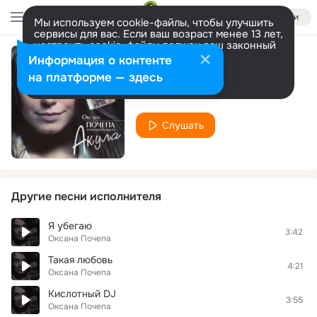
Войти
Мы используем cookie-файлы, чтобы улучшить
сервисы для вас. Если ваш возраст менее 13 лет,
настроить cookie-файлы должен ваш законный
представитель.
Больше информации
Информация о контенте
Слова (Рр Version)
Разрешить все
Настроить
на платформе — здесь
Оксана Почепа
Слушать
Другие песни исполнителя
Я убегаю
3:42
Оксана Почепа
Такая любовь
4:21
Оксана Почепа
Кислотный DJ
3:55
Оксана Почепа