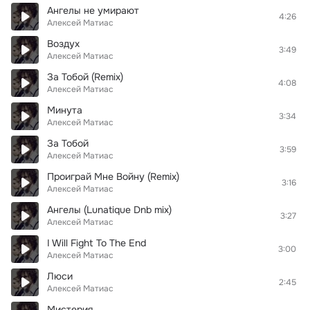
Ангелы не умирают
4:26
Алексей Матиас
Воздух
3:49
Алексей Матиас
За Тобой (Remix)
4:08
Алексей Матиас
Минута
3:34
Алексей Матиас
За Тобой
3:59
Алексей Матиас
Проиграй Мне Войну (Remix)
3:16
Алексей Матиас
Ангелы (Lunatique Dnb mix)
3:27
Алексей Матиас
I Will Fight To The End
3:00
Алексей Матиас
Люси
2:45
Алексей Матиас
Мистерия