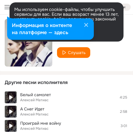
Войти
Мы используем cookie-файлы, чтобы улучшить
сервисы для вас. Если ваш возраст менее 13 лет,
настроить cookie-файлы должен ваш законный
представитель.
Больше информации
Информация о контенте
Кажуть все мине
Разрешить все
Настроить
на платформе — здесь
Алексей Матиас
Слушать
Другие песни исполнителя
Белый самолет
4:25
Алексей Матиас
А Снег Идет
2:58
Алексей Матиас
Проиграй мне войну
3:01
Алексей Матиас