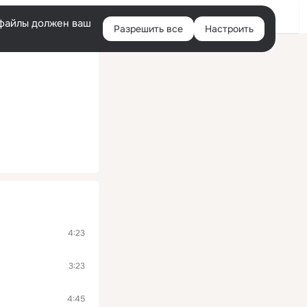
Войти
e-файлы должен ваш
Разрешить все
Настроить
Правая
колонка
4:23
3:23
4:45