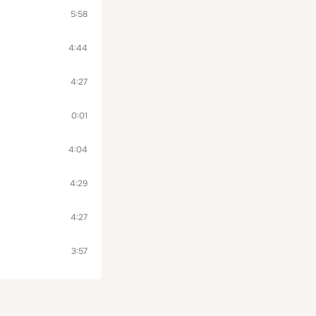
5:58
4:44
4:27
0:01
4:04
4:29
4:27
3:57