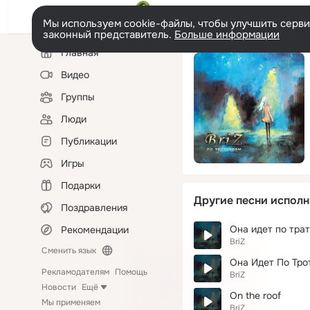
Мы используем cookie-файлы, чтобы улучшить сервис
законный представитель.
Больше информации
Левая
Главная
колонка
Видео
Группы
Люди
Публикации
Игры
Подарки
Другие песни исполн
Поздравления
Она идет по тра
Рекомендации
BriZ
Сменить язык
Она Идет По Тро
Рекламодателям
Помощь
BriZ
Новости
Ещё
On the roof
Мы применяем
BriZ