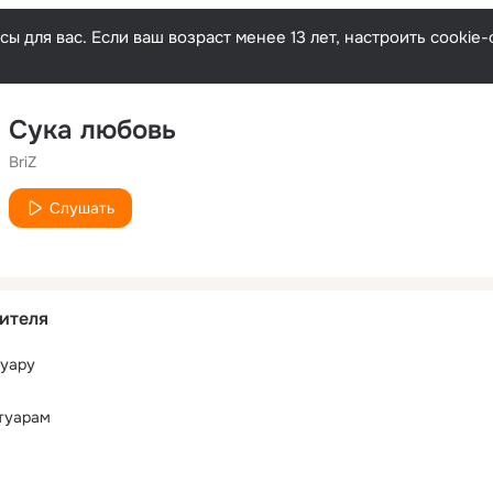
ы для вас. Если ваш возраст менее 13 лет, настроить cooki
Сука любовь
BriZ
Слушать
ителя
туару
туарам