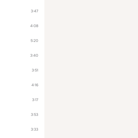
3:47
4:08
5:20
3:40
3:51
4:16
3:17
3:53
3:33