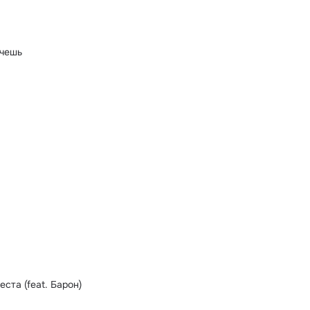
очешь
ста (feat. Барон)