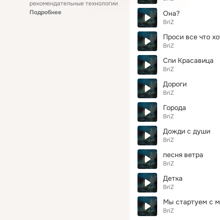
рекомендательные технологии
Подробнее
Она?
BriZ
Проси все что х
BriZ
Спи Красавица
BriZ
Дороги
BriZ
Города
BriZ
Дожди с души
BriZ
песня ветра
BriZ
Детка
BriZ
Мы стартуем с ме
BriZ