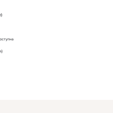
d)
оступна
m)