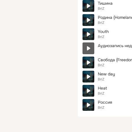
Тишина
BriZ
Родина (Homelan
BriZ
Youth
BriZ
Аудиозапись нед
Свобода (Freedo
BriZ
New day
BriZ
Heat
BriZ
Россия
BriZ