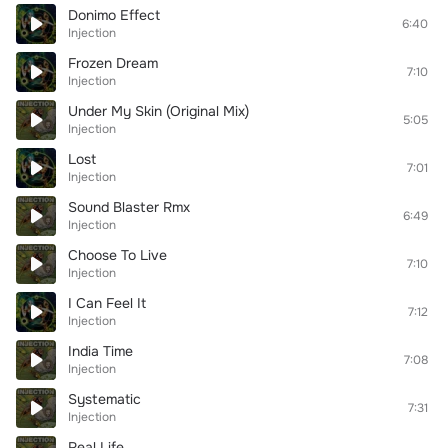
Donimo Effect
6:40
Injection
Frozen Dream
7:10
Injection
Under My Skin (Original Mix)
5:05
Injection
Lost
7:01
Injection
Sound Blaster Rmx
6:49
Injection
Choose To Live
7:10
Injection
I Can Feel It
7:12
Injection
India Time
7:08
Injection
Systematic
7:31
Injection
Real Life