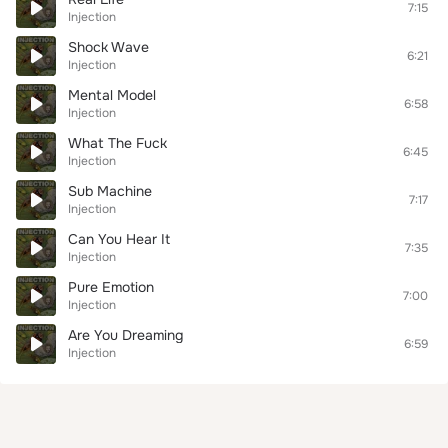
7:15
Injection
Shock Wave
6:21
Injection
Mental Model
6:58
Injection
What The Fuck
6:45
Injection
Sub Machine
7:17
Injection
Can You Hear It
7:35
Injection
Pure Emotion
7:00
Injection
Are You Dreaming
6:59
Injection