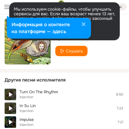
Войти
Мы используем cookie-файлы, чтобы улучшить
сервисы для вас. Если ваш возраст менее 13 лет,
настроить cookie-файлы должен ваш законный
представитель.
Больше информации
Информация о контенте
DNA Samples
Разрешить все
Настроить
на платформе — здесь
Injection
Слушать
Другие песни исполнителя
Turn On The Rhythm
6:50
Injection
In Su Lin
7:22
Injection
Impulse
7:21
Injection