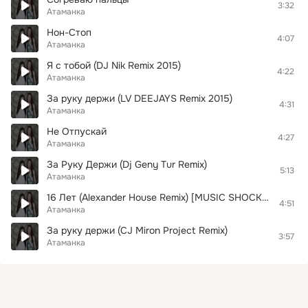
3:32
Атаманка
Нон-Стоп
4:07
Атаманка
Я с тобой (DJ Nik Remix 2015)
4:22
Атаманка
За руку держи (LV DEEJAYS Remix 2015)
4:31
Атаманка
Не Отпускай
4:27
Атаманка
За Руку Держи (Dj Geny Tur Remix)
5:13
Атаманка
16 Лет (Alexander House Remix) [MUSIC SHOCK PROJECT]
4:51
Атаманка
За руку держи (CJ Miron Project Remix)
3:57
Атаманка