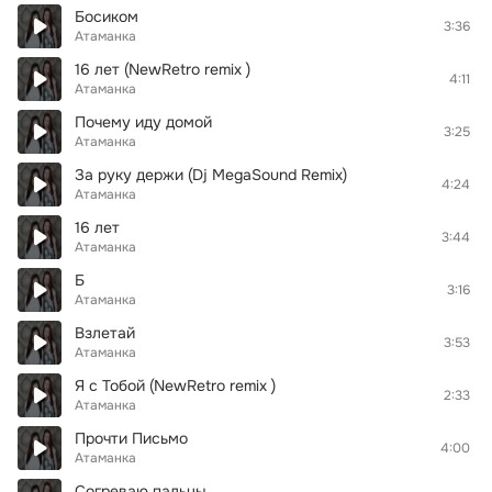
Босиком
3:36
Атаманка
16 лет (NewRetro remix )
4:11
Атаманка
Почему иду домой
3:25
Атаманка
За руку держи (Dj MegaSound Remix)
4:24
Атаманка
16 лет
3:44
Атаманка
Б
3:16
Атаманка
Взлетай
3:53
Атаманка
Я с Тобой (NewRetro remix )
2:33
Атаманка
Прочти Письмо
4:00
Атаманка
Согреваю пальцы