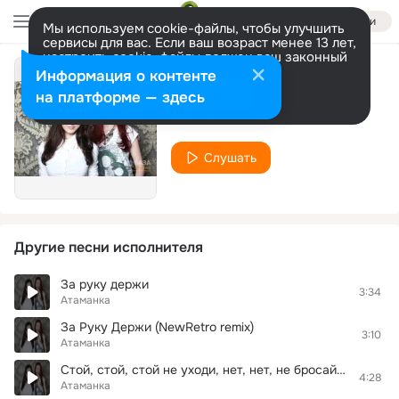
Войти
Мы используем cookie-файлы, чтобы улучшить
сервисы для вас. Если ваш возраст менее 13 лет,
настроить cookie-файлы должен ваш законный
представитель.
Больше информации
Информация о контенте
Наше небо
Разрешить все
Настроить
на платформе — здесь
Атаманка
Слушать
Другие песни исполнителя
За руку держи
3:34
Атаманка
За Руку Держи (NewRetro remix)
3:10
Атаманка
Стой, стой, стой не уходи, нет, нет, не бросай, взляда мне чужого не дари
4:28
Атаманка