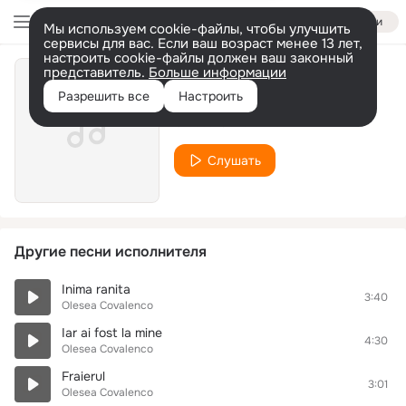
Войти
Мы используем cookie-файлы, чтобы улучшить
сервисы для вас. Если ваш возраст менее 13 лет,
настроить cookie-файлы должен ваш законный
представитель.
Больше информации
Tanea,Tanea
Разрешить все
Настроить
Olesea Covalenco
Слушать
Другие песни исполнителя
Inima ranita
3:40
Olesea Covalenco
Iar ai fost la mine
4:30
Olesea Covalenco
Fraierul
3:01
Olesea Covalenco