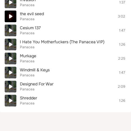
1:37
Panacea
the evil seed
3:02
Panacea
Cesium 137
1:47
Panacea
I Hate You Motherfuckers (The Panacea VIP)
1:26
Panacea
Murkage
2:25
Panacea
Windmill & Keys
1:47
Panacea
Designed For War
2:09
Panacea
Shredder
1:26
Panacea