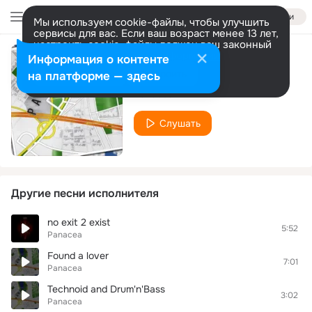
Войти
Мы используем cookie-файлы, чтобы улучшить
сервисы для вас. Если ваш возраст менее 13 лет,
настроить cookie-файлы должен ваш законный
представитель.
Больше информации
Информация о контенте
Headstone Shuffle
Разрешить все
Настроить
на платформе — здесь
Panacea
Слушать
Другие песни исполнителя
no exit 2 exist
5:52
Panacea
Found a lover
7:01
Panacea
Technoid and Drum'n'Bass
3:02
Panacea