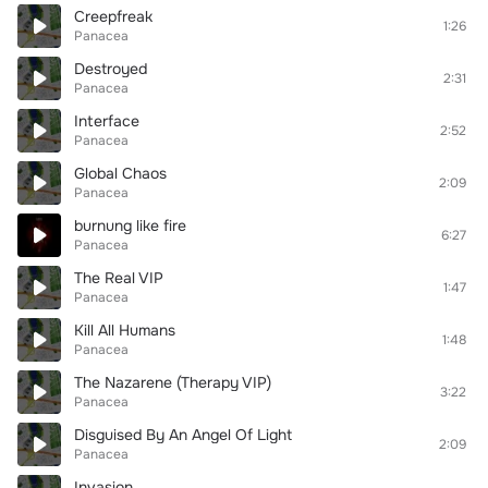
Creepfreak
1:26
Panacea
Destroyed
2:31
Panacea
Interface
2:52
Panacea
Global Chaos
2:09
Panacea
burnung like fire
6:27
Panacea
The Real VIP
1:47
Panacea
Kill All Humans
1:48
Panacea
The Nazarene (Therapy VIP)
3:22
Panacea
Disguised By An Angel Of Light
2:09
Panacea
Invasion