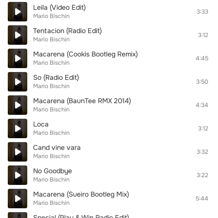
Leila (Video Edit)
3:33
Mario Bischin
Tentacion (Radio Edit)
3:12
Mario Bischin
Macarena (Cookis Bootleg Remix)
4:45
Mario Bischin
So (Radio Edit)
3:50
Mario Bischin
Macarena (BaunTee RMX 2014)
4:34
Mario Bischin
Loca
3:12
Mario Bischin
Cand vine vara
3:32
Mario Bischin
No Goodbye
3:22
Mario Bischin
Macarena (Sueiro Bootleg Mix)
5:44
Mario Bischin
Special (Play & Win Radio Edit)