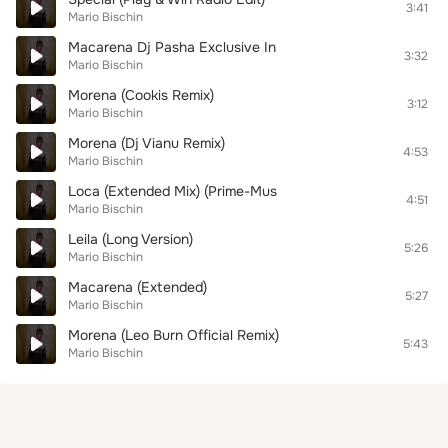
3:41
Mario Bischin
Macarena Dj Pasha Exclusive In
3:32
Mario Bischin
Morena (Cookis Remix)
3:12
Mario Bischin
Morena (Dj Vianu Remix)
4:53
Mario Bischin
Loca (Extended Mix) (Prime-Mus
4:51
Mario Bischin
Leila (Long Version)
5:26
Mario Bischin
Macarena (Extended)
5:27
Mario Bischin
Morena (Leo Burn Official Remix)
5:43
Mario Bischin