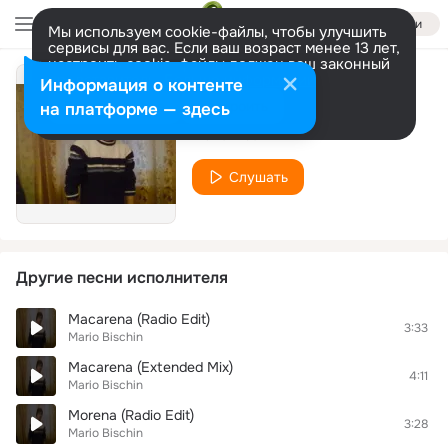
Войти
Мы используем cookie-файлы, чтобы улучшить
сервисы для вас. Если ваш возраст менее 13 лет,
настроить cookie-файлы должен ваш законный
представитель.
Больше информации
Информация о контенте
Diane
Разрешить все
Настроить
на платформе — здесь
Mario Bischin
Слушать
Другие песни исполнителя
Macarena (Radio Edit)
3:33
Mario Bischin
Macarena (Extended Mix)
4:11
Mario Bischin
Morena (Radio Edit)
3:28
Mario Bischin