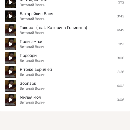
3:12
Виталий Волин
Батарейкин Вася
3:43
Виталий Волин
Таксист (feat. Катерина Голицына)
4:49
Виталий Волин
Полигамная
3:51
Виталий Волин
Подойди
3:08
Виталий Волин
Я тоже верил ей
3:36
Виталий Волин
Зоопарк
4:02
Виталий Волин
Милая моя
3:06
Виталий Волин