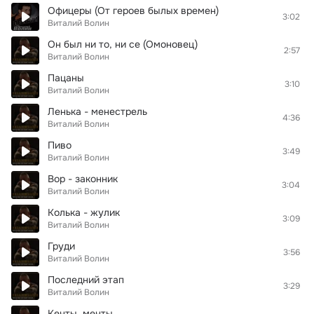
Офицеры (От героев былых времен)
3:02
Виталий Волин
Он был ни то, ни се (Омоновец)
2:57
Виталий Волин
Пацаны
3:10
Виталий Волин
Ленька - менестрель
4:36
Виталий Волин
Пиво
3:49
Виталий Волин
Вор - законник
3:04
Виталий Волин
Колька - жулик
3:09
Виталий Волин
Груди
3:56
Виталий Волин
Последний этап
3:29
Виталий Волин
Кенты, менты