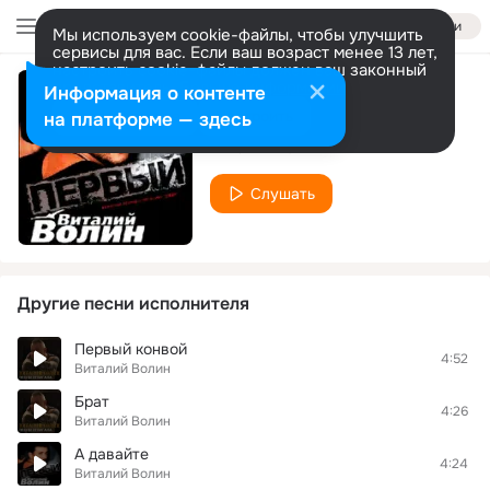
Войти
Мы используем cookie-файлы, чтобы улучшить
сервисы для вас. Если ваш возраст менее 13 лет,
настроить cookie-файлы должен ваш законный
представитель.
Больше информации
Информация о контенте
Деда
Разрешить все
Настроить
на платформе — здесь
Виталий Волин
Слушать
Другие песни исполнителя
Первый конвой
4:52
Виталий Волин
Брат
4:26
Виталий Волин
А давайте
4:24
Виталий Волин