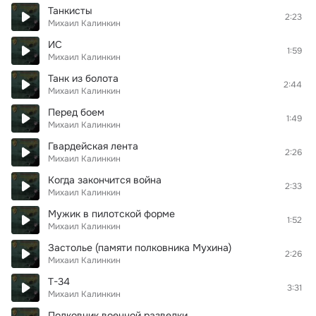
Танкисты
2:23
Михаил Калинкин
ИС
1:59
Михаил Калинкин
Танк из болота
2:44
Михаил Калинкин
Перед боем
1:49
Михаил Калинкин
Гвардейская лента
2:26
Михаил Калинкин
Когда закончится война
2:33
Михаил Калинкин
Мужик в пилотской форме
1:52
Михаил Калинкин
Застолье (памяти полковника Мухина)
2:26
Михаил Калинкин
Т-34
3:31
Михаил Калинкин
Полковник военной разведки