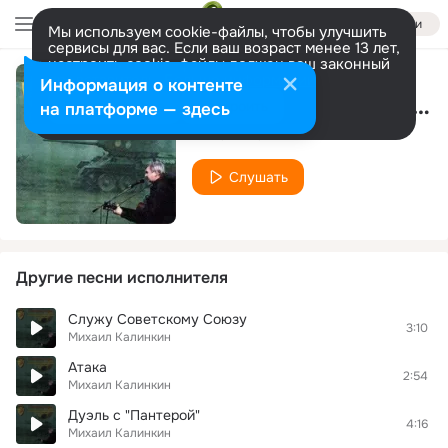
Войти
Мы используем cookie-файлы, чтобы улучшить
сервисы для вас. Если ваш возраст менее 13 лет,
настроить cookie-файлы должен ваш законный
представитель.
Больше информации
Информация о контенте
Рядовой ремонтной роты
Разрешить все
Настроить
на платформе — здесь
Михаил Калинкин
Слушать
Другие песни исполнителя
Служу Советскому Союзу
3:10
Михаил Калинкин
Атака
2:54
Михаил Калинкин
Дуэль с "Пантерой"
4:16
Михаил Калинкин