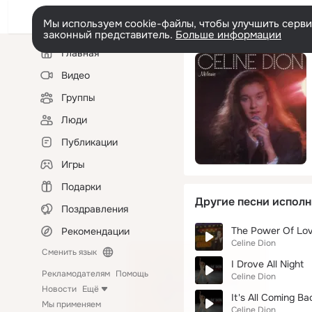
Мы используем cookie-файлы, чтобы улучшить сервис
законный представитель.
Больше информации
Левая
Главная
колонка
Видео
Группы
Люди
Публикации
Игры
Подарки
Другие песни исполн
Поздравления
The Power Of Love
Рекомендации
Celine Dion
Сменить язык
I Drove All Night
Рекламодателям
Помощь
Celine Dion
Новости
Ещё
It's All Coming B
Мы применяем
Celine Dion