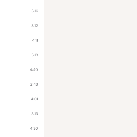
3:16
3:12
4:11
3:19
4:40
2:43
4:01
3:13
4:30