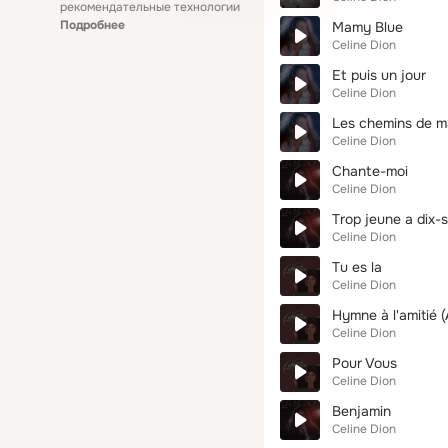
рекомендательные технологии
Подробнее
Mamy Blue
Celine Dion
Et puis un jour
Celine Dion
Les chemins de m
Celine Dion
Chante-moi
Celine Dion
Trop jeune a dix-
Celine Dion
Tu es la
Celine Dion
Hymne à l'amitié 
Celine Dion
Pour Vous
Celine Dion
Benjamin
Celine Dion