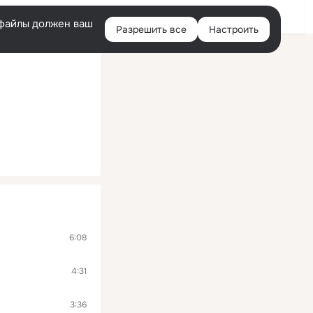
Войти
e-файлы должен ваш
Разрешить все
Настроить
Правая
колонка
6:08
4:31
3:36