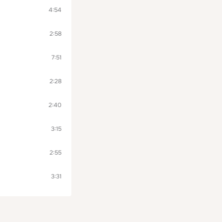
4:54
2:58
7:51
2:28
2:40
3:15
2:55
3:31