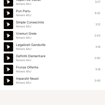
3:27
Nimeni Altu'
Pun Pariu
6:32
Nimeni Altu'
Simple Consecinte
3:12
Nimeni Altu'
Vremuri Grele
3:43
Nimeni Altu'
Legalizati Gandurile
3:16
Nimeni Altu'
Definitii Elementare
3:50
Nimeni Altu'
Frunze Diferite
5:16
Nimeni Altu'
Imparatii Neast
3:45
Nimeni Altu'