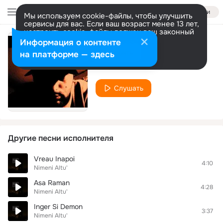
Войти
Мы используем cookie-файлы, чтобы улучшить
сервисы для вас. Если ваш возраст менее 13 лет,
настроить cookie-файлы должен ваш законный
представитель.
Больше информации
Информация о контенте
Propria cale
Разрешить все
Настроить
на платформе — здесь
Nimeni Altu'
Слушать
Другие песни исполнителя
Vreau Inapoi
4:10
Nimeni Altu'
Asa Raman
4:28
Nimeni Altu'
Inger Si Demon
3:37
Nimeni Altu'