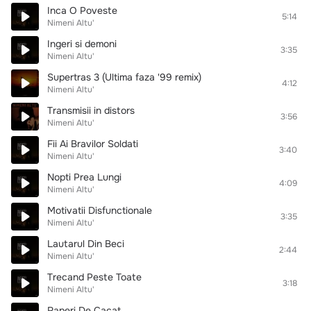
Inca O Poveste
5:14
Nimeni Altu'
Ingeri si demoni
3:35
Nimeni Altu'
Supertras 3 (Ultima faza '99 remix)
4:12
Nimeni Altu'
Transmisii in distors
3:56
Nimeni Altu'
Fii Ai Bravilor Soldati
3:40
Nimeni Altu'
Nopti Prea Lungi
4:09
Nimeni Altu'
Motivatii Disfunctionale
3:35
Nimeni Altu'
Lautarul Din Beci
2:44
Nimeni Altu'
Trecand Peste Toate
3:18
Nimeni Altu'
Raperi De Cacat