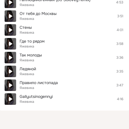
4:53
Яжевика
От тебя до Москвы
3:51
Яжевика
Стены
4:01
Яжевика
Где то рядом
3:58
Яжевика
Так молоды
3:36
Яжевика
Ледяной
3:35
Яжевика
Правило листопада
3:47
Яжевика
Gallyutsinogennyi
4:16
Яжевика