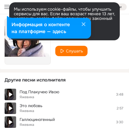
Войти
Мы используем cookie-файлы, чтобы улучшить
сервисы для вас. Если ваш возраст менее 13 лет,
настроить cookie-файлы должен ваш законный
представитель.
Больше информации
Информация о контенте
Меткая
Разрешить все
Настроить
на платформе — здесь
Яжевика
Слушать
Другие песни исполнителя
Под Плакучею Ивою
3:48
Яжевика
Это любовь
2:57
Яжевика
Галлюциногенный
3:30
Яжевика