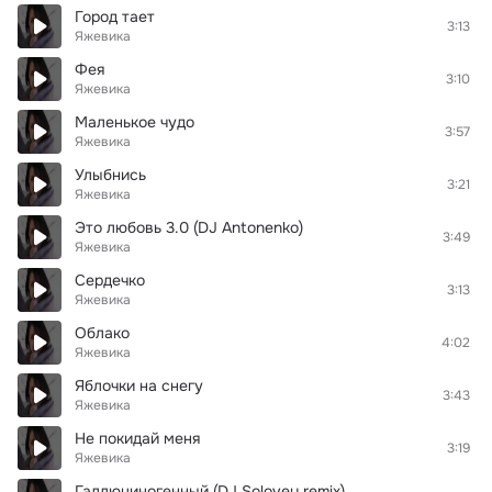
Город тает
3:13
Яжевика
Фея
3:10
Яжевика
Маленькое чудо
3:57
Яжевика
Улыбнись
3:21
Яжевика
Это любовь 3.0 (DJ Antonenko)
3:49
Яжевика
Сердечко
3:13
Яжевика
Облако
4:02
Яжевика
Яблочки на снегу
3:43
Яжевика
Не покидай меня
3:19
Яжевика
Галлюциногенный (DJ Solovey remix)