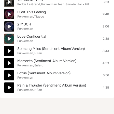
3:23
Fedde Le Grand
Funkerman
feat.
Smokin' Jack Hill
I Got This Feeling
2:48
Funkerman
Tiyago
2 MUCH
3:06
Funkerman
Love Confidential
2:38
Funkerman
So many Miles (Sentiment Album Version)
3:30
Funkerman
I-Fan
Moments (Sentiment Album Version)
4:23
Funkerman
Enlery
Lotus (Sentiment Album Version)
5:56
Funkerman
Rain & Thunder (Sentiment Album Version)
4:38
Funkerman
I-Fan