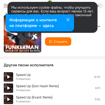
Войти
Мы используем cookie-файлы, чтобы улучшить
сервисы для вас. Если ваш возраст менее 13 лет,
настроить cookie-файлы должен ваш законный
представитель.
Больше информации
Информация о контенте
Fallin In Love (Digital Mode & Layla Moore Remode)
Разрешить все
Настроить
на платформе — здесь
Funkerman
Слушать
Другие песни исполнителя
Speed Up
6:40
Funkerman
Speed Up (Gon Haziri Remix)
6:01
Funkerman
Speed Up (Kvant Remix)
5:52
Funkerman