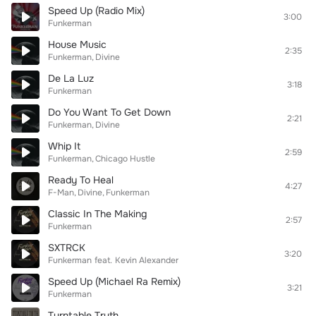
Speed Up (Radio Mix)
3:00
Funkerman
House Music
2:35
Funkerman
Divine
De La Luz
3:18
Funkerman
Do You Want To Get Down
2:21
Funkerman
Divine
Whip It
2:59
Funkerman
Chicago Hustle
Ready To Heal
4:27
F-Man
Divine
Funkerman
Classic In The Making
2:57
Funkerman
SXTRCK
3:20
Funkerman
feat.
Kevin Alexander
Speed Up (Michael Ra Remix)
3:21
Funkerman
Turntable Truth