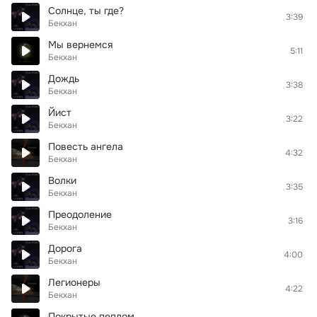
Солнце, ты где?
3:39
Бекхан
Мы вернемся
5:11
Бекхан
Дождь
3:38
Бекхан
Йист
3:22
Бекхан
Повесть ангела
4:32
Бекхан
Волки
3:35
Бекхан
Преодоление
3:16
Бекхан
Дорога
4:00
Бекхан
Легионеры
4:22
Бекхан
Покрытые пеплом