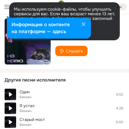
Войти
Мы используем cookie-файлы, чтобы улучшить
сервисы для вас. Если ваш возраст менее 13 лет,
настроить cookie-файлы должен ваш законный
представитель.
Больше информации
Информация о контенте
Мой город
Разрешить все
Настроить
на платформе — здесь
Бекхан
Слушать
Другие песни исполнителя
Один
5:02
Бекхан
Я устал
4:26
Бекхан
Старый мост
5:00
Бекхан