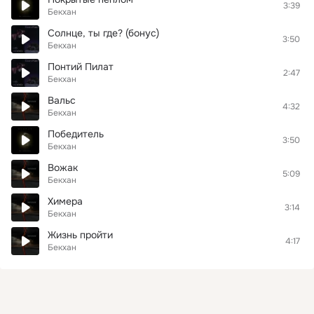
3:39
Бекхан
Солнце, ты где? (бонус)
3:50
Бекхан
Понтий Пилат
2:47
Бекхан
Вальс
4:32
Бекхан
Победитель
3:50
Бекхан
Вожак
5:09
Бекхан
Химера
3:14
Бекхан
Жизнь пройти
4:17
Бекхан