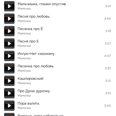
Мальчишка, глазки опустив
3:14
Мамочка
Песня про любовь
3:44
Мамочка
Песенка про Ё
3:19
Мамочка
Песня про Е
3:07
Мамочка
Интро+Нет сионизму
4:07
Мамочка
Песенка про любовь
3:57
Мамочка
Кашпировский
3:31
Мамочка
Про Дуню дурочку
3:10
Мамочка
Пора валить
3:44
Мамочка
Варюша, пора собираться