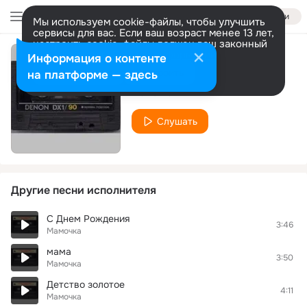
Войти
Мы используем cookie-файлы, чтобы улучшить
сервисы для вас. Если ваш возраст менее 13 лет,
настроить cookie-файлы должен ваш законный
представитель.
Больше информации
Информация о контенте
Ялта
Разрешить все
Настроить
на платформе — здесь
Мамочка
Слушать
Другие песни исполнителя
С Днем Рождения
3:46
Мамочка
мама
3:50
Мамочка
Детство золотое
4:11
Мамочка