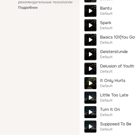
рекомендательные технологии
Подробнее
Bantu
Default
Spark
Default
Basics 101(You Go
Default
Geisterstunde
Default
Delusion of Youth
Default
It Only Hurts
Default
Little Too Late
Default
Turn It On
Default
Supposed To Be
Default