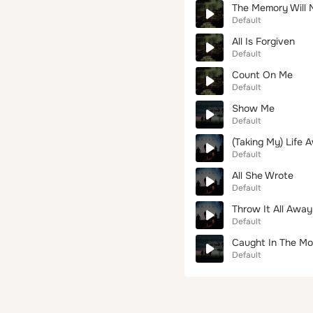
The Memory Will 
Default
All Is Forgiven
Default
Count On Me
Default
Show Me
Default
(Taking My) Life 
Default
All She Wrote
Default
Throw It All Away
Default
Caught In The M
Default