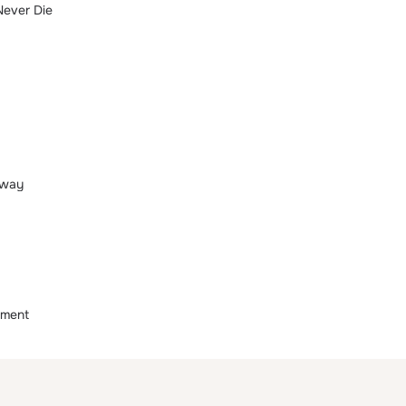
Never Die
Away
oment