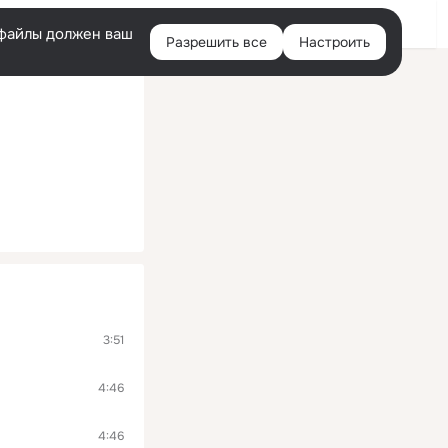
Войти
e-файлы должен ваш
Разрешить все
Настроить
Правая
колонка
3:51
4:46
4:46