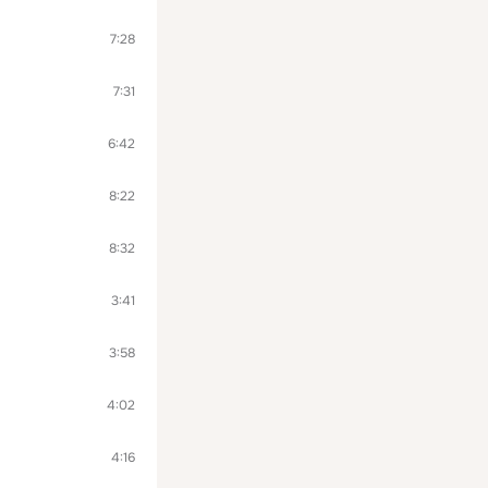
7:28
7:31
6:42
8:22
8:32
3:41
3:58
4:02
4:16