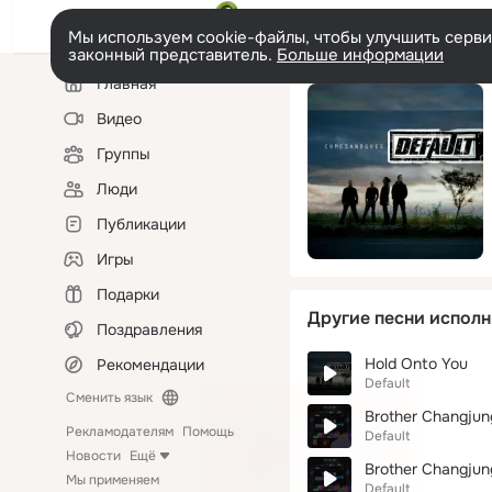
Мы используем cookie-файлы, чтобы улучшить сервис
законный представитель.
Больше информации
Левая
Главная
колонка
Видео
Группы
Люди
Публикации
Игры
Подарки
Другие песни исполн
Поздравления
Hold Onto You
Рекомендации
Default
Сменить язык
Brother Changjung
Рекламодателям
Помощь
Default
Новости
Ещё
Brother Changjun
Мы применяем
Default