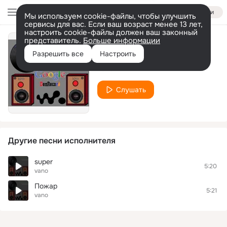
Войти
Мы используем cookie-файлы, чтобы улучшить
сервисы для вас. Если ваш возраст менее 13 лет,
настроить cookie-файлы должен ваш законный
представитель.
Больше информации
Rep
Разрешить все
Настроить
vano
Слушать
Другие песни исполнителя
super
5:20
vano
Пожар
5:21
vano