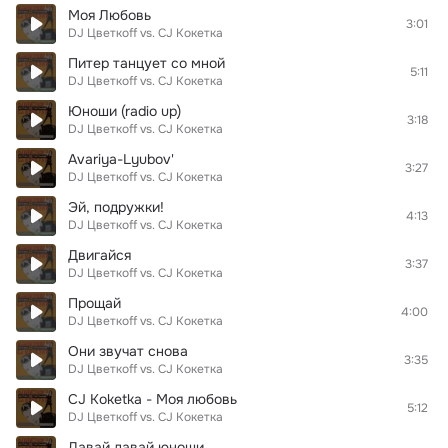
Моя Любовь
3:01
DJ Цветкoff vs. CJ Кокетка
Питер танцует со мной
5:11
DJ Цветкoff vs. CJ Кокетка
Юноши (radio up)
3:18
DJ Цветкoff vs. CJ Кокетка
Avariya-Lyubov'
3:27
DJ Цветкoff vs. CJ Кокетка
Эй, подружки!
4:13
DJ Цветкoff vs. CJ Кокетка
Двигайся
3:37
DJ Цветкoff vs. CJ Кокетка
Прощай
4:00
DJ Цветкoff vs. CJ Кокетка
Они звучат снова
3:35
DJ Цветкoff vs. CJ Кокетка
CJ Koketka - Моя любовь
5:12
DJ Цветкoff vs. CJ Кокетка
Давай давай юноши