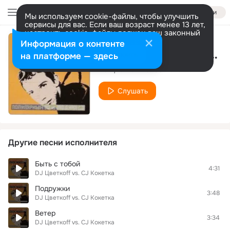
Войти
Мы используем cookie-файлы, чтобы улучшить
сервисы для вас. Если ваш возраст менее 13 лет,
настроить cookie-файлы должен ваш законный
представитель.
Больше информации
Информация о контенте
My Love (radio version)
Разрешить все
Настроить
на платформе — здесь
DJ Цветкoff vs. CJ Кокетка
Слушать
Другие песни исполнителя
Быть с тобой
4:31
DJ Цветкoff vs. CJ Кокетка
Подружки
3:48
DJ Цветкoff vs. CJ Кокетка
Ветер
3:34
DJ Цветкoff vs. CJ Кокетка