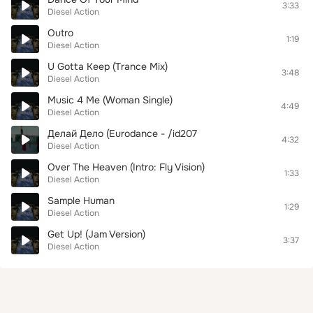
3:33
Diesel Action
Outro
1:19
Diesel Action
U Gotta Keep (Trance Mix)
3:48
Diesel Action
Music 4 Me (Woman Single)
4:49
Diesel Action
Делай Дело (Eurodance - /id207
4:32
Diesel Action
Over The Heaven (Intro: Fly Vision)
1:33
Diesel Action
Sample Human
1:29
Diesel Action
Get Up! (Jam Version)
3:37
Diesel Action