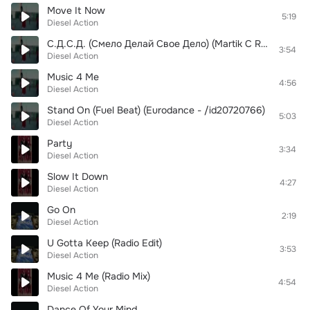
Move It Now
5:19
Diesel Action
С.Д.С.Д. (Смело Делай Свое Дело) (Martik C Remix)
3:54
Diesel Action
Music 4 Me
4:56
Diesel Action
Stand On (Fuel Beat) (Eurodance - /id20720766)
5:03
Diesel Action
Party
3:34
Diesel Action
Slow It Down
4:27
Diesel Action
Go On
2:19
Diesel Action
U Gotta Keep (Radio Edit)
3:53
Diesel Action
Music 4 Me (Radio Mix)
4:54
Diesel Action
Dance Of Your Mind