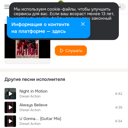
Войти
Мы используем cookie-файлы, чтобы улучшить
сервисы для вас. Если ваш возраст менее 13 лет,
настроить cookie-файлы должен ваш законный
представитель.
Больше информации
Информация о контенте
Feel The Groove
Разрешить все
Настроить
на платформе — здесь
Diesel Action
Слушать
Другие песни исполнителя
Night in Motion
4:42
Diesel Action
Always Believe
4:35
Diesel Action
U Gonna... (Guitar Mix)
4:34
Diesel Action