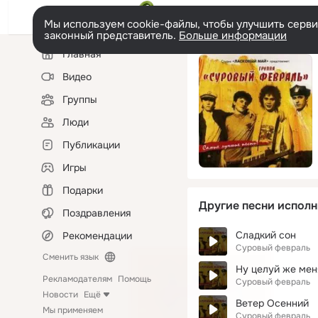
Мы используем cookie-файлы, чтобы улучшить сервис
законный представитель.
Больше информации
Левая
Главная
колонка
Видео
Группы
Люди
Публикации
Игры
Подарки
Другие песни исполн
Поздравления
Сладкий сон
Рекомендации
Суровый февраль
Сменить язык
Ну целуй же мен
Рекламодателям
Помощь
Суровый февраль
Новости
Ещё
Ветер Осенний
Мы применяем
Суровый февраль