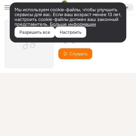
Войти
Мы используем cookie-файлы, чтобы улучшить
сервисы для вас. Если ваш возраст менее 13 лет,
настроить cookie-файлы должен ваш законный
представитель.
Больше информации
Где же ты
Разрешить все
Настроить
Dag Style ft Shami
Слушать