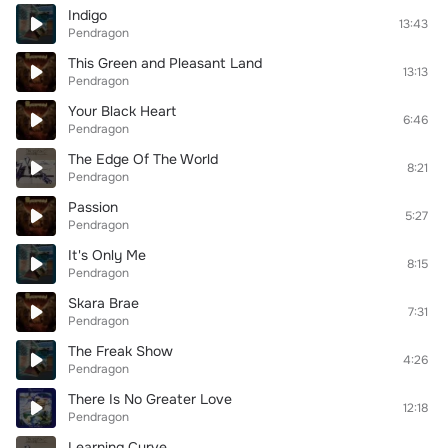
Indigo
13:43
Pendragon
This Green and Pleasant Land
13:13
Pendragon
Your Black Heart
6:46
Pendragon
The Edge Of The World
8:21
Pendragon
Passion
5:27
Pendragon
It's Only Me
8:15
Pendragon
Skara Brae
7:31
Pendragon
The Freak Show
4:26
Pendragon
There Is No Greater Love
12:18
Pendragon
Learning Curve