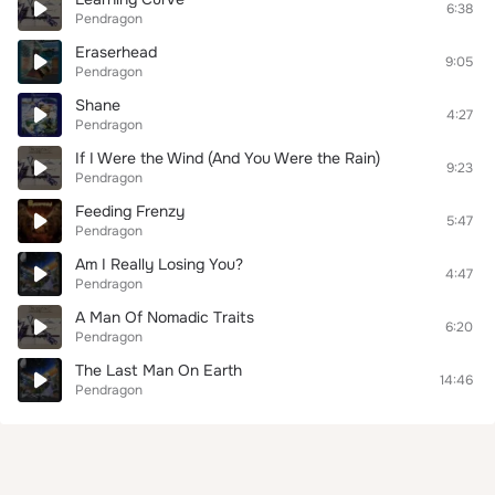
6:38
Pendragon
Eraserhead
9:05
Pendragon
Shane
4:27
Pendragon
If I Were the Wind (And You Were the Rain)
9:23
Pendragon
Feeding Frenzy
5:47
Pendragon
Am I Really Losing You?
4:47
Pendragon
A Man Of Nomadic Traits
6:20
Pendragon
The Last Man On Earth
14:46
Pendragon