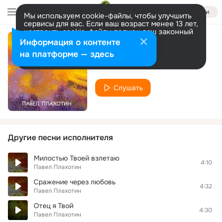
Войти
Мы используем cookie-файлы, чтобы улучшить
сервисы для вас. Если ваш возраст менее 13 лет,
настроить cookie-файлы должен ваш законный
представитель.
Больше информации
Информация о контенте
Я хочу больше
Разрешить все
Настроить
на платформе — здесь
Павел Плахотин
Слушать
Другие песни исполнителя
Милостью Твоей взлетаю
4:10
Павел Плахотин
Сражение через любовь
4:32
Павел Плахотин
Отец я Твой
4:30
Павел Плахотин