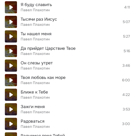
Я буду славить
4:11
Павел Плахотин
Тысячи раз Иисус
5:07
Павел Плахотин
Ты нашел меня
5:27
Павел Плахотин
Да прийдет Царствие Твое
5:16
Павел Плахотин
Он слезы утрет
3:46
Павел Плахотин
Твоя любовь как море
6:00
Павел Плахотин
Ближе к Тебе
4:22
Павел Плахотин
Зажги меня
3:53
Павел Плахотин
Радоваться
3:00
Павел Плахотин
Радуемся пред Тобой