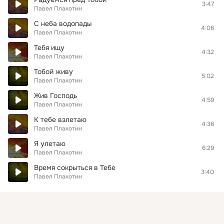
3:47
Павел Плахотин
С неба водопады
4:06
Павел Плахотин
Тебя ищу
4:32
Павел Плахотин
Тобой живу
5:02
Павел Плахотин
Жив Господь
4:59
Павел Плахотин
К тебе взлетаю
4:36
Павел Плахотин
Я улетаю
6:29
Павел Плахотин
Время сокрыться в Тебе
3:40
Павел Плахотин