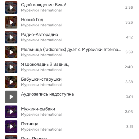
Сдай вождение Вика!
2:36
Мурзилки International
Новый Год
3:26
Мурзилки International
Радио-Авторадио
4:12
Мурзилки International
Мельница (radioremix) дуэт с Мурзилки International
3:39
Мурзилки International
Я Шоколадный Задниц
2:40
Мурзилки International
Бабушки-старушки
3:38
Мурзилки International
Аудиозапись недоступна
0:01
Мужики-рыбаки
3:03
Мурзилки International
Пятница
3:51
Мурзилки International
Пять Причин