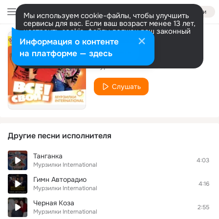
Войти
Мы используем cookie-файлы, чтобы улучшить
сервисы для вас. Если ваш возраст менее 13 лет,
настроить cookie-файлы должен ваш законный
представитель.
Больше информации
Информация о контенте
Мужики-рыбаки
Разрешить все
Настроить
на платформе — здесь
Мурзилки International
Слушать
Другие песни исполнителя
Танганка
4:03
Мурзилки International
Гимн Авторадио
4:16
Мурзилки International
Черная Коза
2:55
Мурзилки International