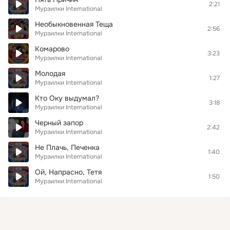
2:21
Мурзилки International
Необыкновенная Теща
2:56
Мурзилки International
Комарово
3:23
Мурзилки International
Молодая
1:27
Мурзилки International
Кто Оку выдумал?
3:18
Мурзилки International
Черный запор
2:42
Мурзилки International
Не Плачь, Печенка
1:40
Мурзилки International
Ой, Напрасно, Тетя
1:50
Мурзилки International