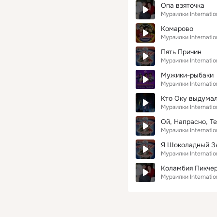
Опа взяточка
Мурзилки Internatio
Комарово
Мурзилки Internatio
Пять Причин
Мурзилки Internatio
Мужики-рыбаки
Мурзилки Internatio
Кто Оку выдума
Мурзилки Internatio
Ой, Напрасно, Те
Мурзилки Internatio
Я Шоколадный З
Мурзилки Internatio
Коламбия Пикчер
Мурзилки Internatio