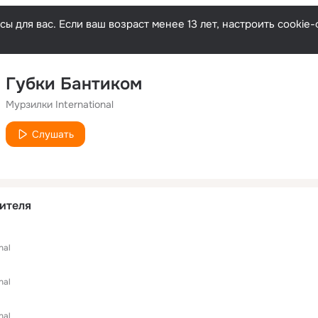
ы для вас. Если ваш возраст менее 13 лет, настроить cooki
Губки Бантиком
Мурзилки International
Слушать
ителя
nal
nal
nal