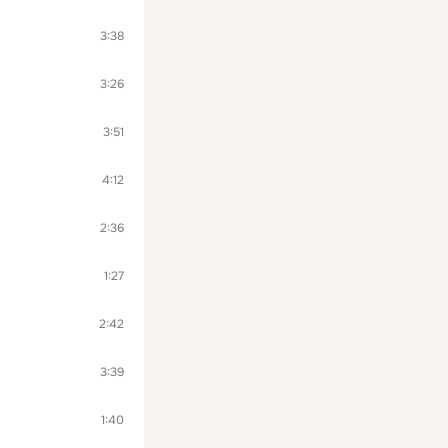
3:38
3:26
3:51
4:12
2:36
1:27
2:42
3:39
1:40