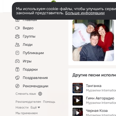
Мы используем cookie-файлы, чтобы улучшить сервис
законный представитель.
Больше информации
Левая
Главная
колонка
Видео
Группы
Люди
Публикации
Игры
Подарки
Другие песни исполн
Поздравления
Танганка
Рекомендации
Мурзилки Internatio
Сменить язык
Гимн Авторадио
Рекламодателям
Помощь
Мурзилки Internatio
Новости
Ещё
Черная Коза
Мы применяем
Мурзилки Internatio