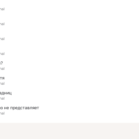
nal
nal
nal
nal
л?
nal
тя
nal
адниц
nal
з не представляет
nal