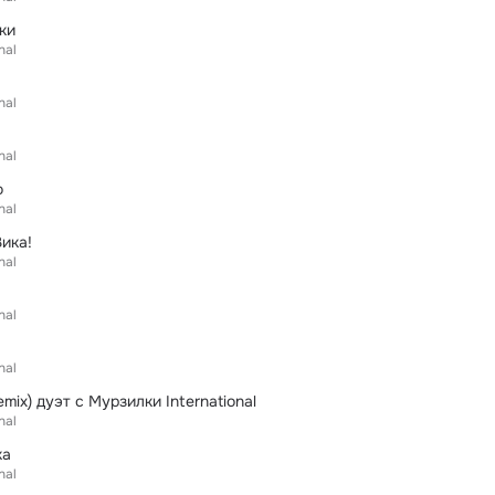
ки
nal
nal
nal
о
nal
ика!
nal
nal
nal
mix) дуэт с Мурзилки International
nal
ка
nal