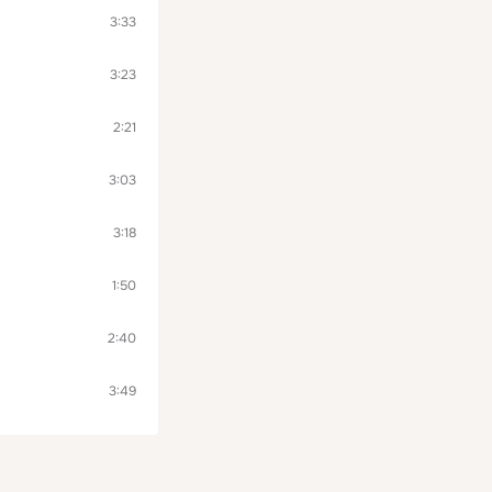
3:33
3:23
2:21
3:03
3:18
1:50
2:40
3:49