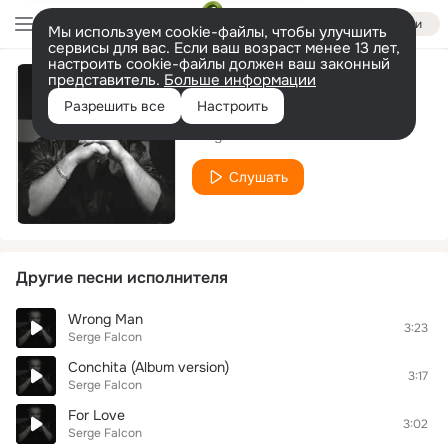
Войти
Мы используем cookie-файлы, чтобы улучшить
сервисы для вас. Если ваш возраст менее 13 лет,
настроить cookie-файлы должен ваш законный
представитель.
Больше информации
Conchita
Разрешить все
Настроить
Serge Falcon
Слушать
Другие песни исполнителя
Wrong Man
3:23
Serge Falcon
Conchita (Album version)
3:17
Serge Falcon
For Love
3:02
Serge Falcon