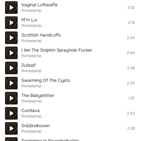
Vaginal Luftwaffe
3:32
Rompeprop
M?n Lul
2:15
Rompeprop
Scottish Handcuffs
2:24
Rompeprop
I Am The Dolphin Sprayhole Fucker
2:45
Rompeprop
Zuilzalf
2:36
Rompeprop
Swarming Of The Cysts
2:24
Rompeprop
The Babyshitter
1:57
Rompeprop
Cuntlava
2:42
Rompeprop
Gr(e)indhoven
2:28
Rompeprop
Swimming In Neanderthalers