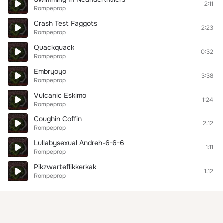
2:11
Rompeprop
Crash Test Faggots
2:23
Rompeprop
Quackquack
0:32
Rompeprop
Embryoyo
3:38
Rompeprop
Vulcanic Eskimo
1:24
Rompeprop
Coughin Coffin
2:12
Rompeprop
Lullabysexual Andreh-6-6-6
1:11
Rompeprop
Pikzwarteflikkerkak
1:12
Rompeprop