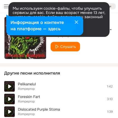
Войти
Мы используем cookie-файлы, чтобы улучшить
сервисы для вас. Если ваш возраст менее 13 лет,
настроить cookie-файлы должен ваш законный
представитель.
Больше информации
Информация о контенте
K'nijnen Met Un V-Hals
Разрешить все
Настроить
на платформе — здесь
Rompeprop
Слушать
Другие песни исполнителя
Pelikanelul
1:42
Rompeprop
Foreskin Fart
3:10
Rompeprop
Dislocated Purple Stoma
1:39
Rompeprop