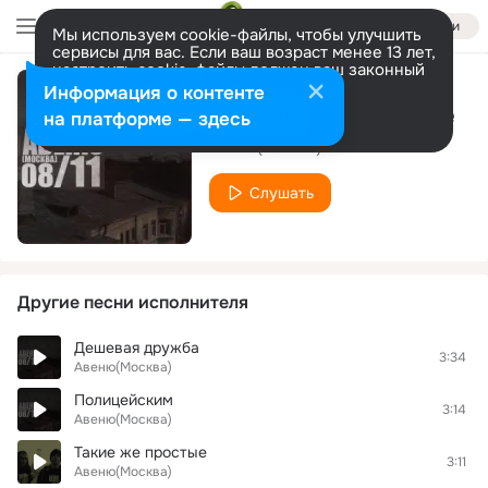
Войти
Мы используем cookie-файлы, чтобы улучшить
сервисы для вас. Если ваш возраст менее 13 лет,
настроить cookie-файлы должен ваш законный
представитель.
Больше информации
Информация о контенте
Наверно я бы тоже
Разрешить все
Настроить
на платформе — здесь
Авеню(Москва)
Слушать
Другие песни исполнителя
Дешевая дружба
3:34
Авеню(Москва)
Полицейским
3:14
Авеню(Москва)
Такие же простые
3:11
Авеню(Москва)