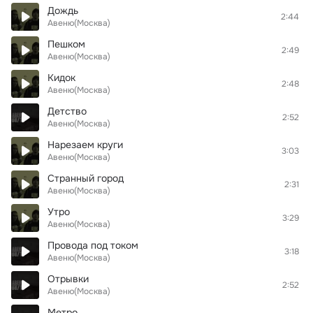
Дождь
2:44
Авеню(Москва)
Пешком
2:49
Авеню(Москва)
Кидок
2:48
Авеню(Москва)
Детство
2:52
Авеню(Москва)
Нарезаем круги
3:03
Авеню(Москва)
Странный город
2:31
Авеню(Москва)
Утро
3:29
Авеню(Москва)
Провода под током
3:18
Авеню(Москва)
Отрывки
2:52
Авеню(Москва)
Метро