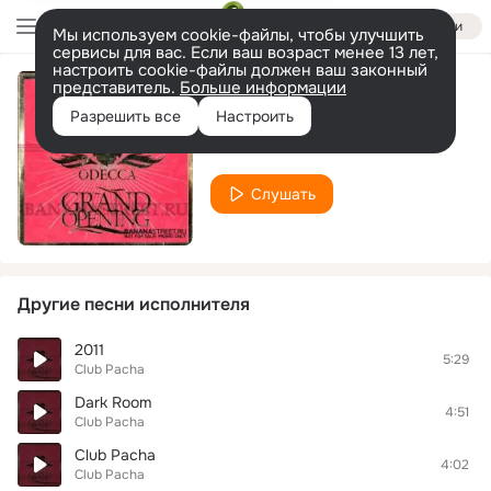
Войти
Мы используем cookie-файлы, чтобы улучшить
сервисы для вас. Если ваш возраст менее 13 лет,
настроить cookie-файлы должен ваш законный
представитель.
Больше информации
Fetish Sports
Разрешить все
Настроить
Club Pacha
Слушать
Другие песни исполнителя
2011
5:29
Club Pacha
Dark Room
4:51
Club Pacha
Club Pacha
4:02
Club Pacha