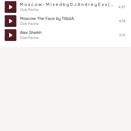
M o s c o w - M i x e d b y D J A n d r e y E x x ( 2 0 1 0 )
4:37
Club Pacha
Moscow The Face by ПАША
4:19
Club Pacha
Alex Sheikh
3:31
Club Pacha