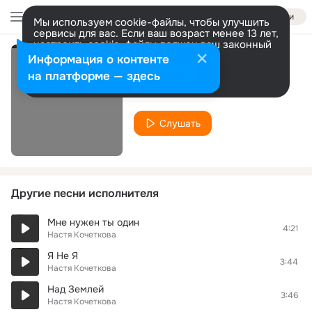
Войти
Мы используем cookie-файлы, чтобы улучшить
сервисы для вас. Если ваш возраст менее 13 лет,
настроить cookie-файлы должен ваш законный
представитель.
Больше информации
Информация о контенте
Карма
Разрешить все
Настроить
на платформе — здесь
Настя Кочеткова
Слушать
Другие песни исполнителя
Мне нужен ты один
4:21
Настя Кочеткова
Я Не Я
3:44
Настя Кочеткова
Над Землей
3:46
Настя Кочеткова