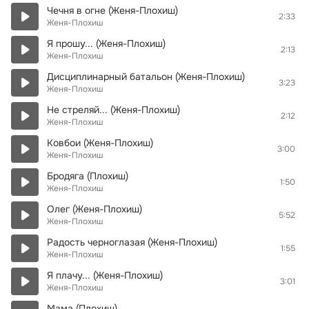
Чечня в огне (Женя-Плохиш)
2:33
Женя-Плохиш
Я прошу... (Женя-Плохиш)
2:13
Женя-Плохиш
Дисциплинарный батальон (Женя-Плохиш)
3:23
Женя-Плохиш
Не стреляй... (Женя-Плохиш)
2:12
Женя-Плохиш
Ковбои (Женя-Плохиш)
3:00
Женя-Плохиш
Бродяга (Плохиш)
1:50
Женя-Плохиш
Олег (Женя-Плохиш)
5:52
Женя-Плохиш
Радость черноглазая (Женя-Плохиш)
1:55
Женя-Плохиш
Я плачу... (Женя-Плохиш)
3:01
Женя-Плохиш
Мама (Плохиш)