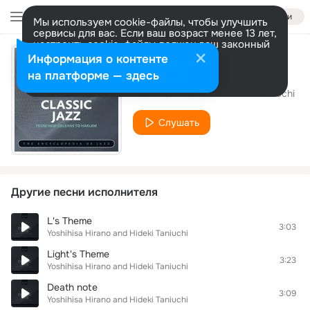
Войти
Мы используем cookie-файлы, чтобы улучшить
сервисы для вас. Если ваш возраст менее 13 лет,
настроить cookie-файлы должен ваш законный
представитель.
Больше информации
Информация о контенте
Low of Solipsism
Разрешить все
Настроить
на платформе — здесь
Yoshihisa Hirano and Hideki Taniuchi
Слушать
Другие песни исполнителя
L's Theme
3:03
Yoshihisa Hirano and Hideki Taniuchi
Light's Theme
3:23
Yoshihisa Hirano and Hideki Taniuchi
Death note
3:09
Yoshihisa Hirano and Hideki Taniuchi