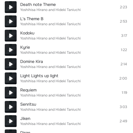
Death note Theme
2:23
Yoshihisa Hirano and Hideki Taniuchi
L's Theme B
2:53
Yoshihisa Hirano and Hideki Taniuchi
Kodoku
3:17
Yoshihisa Hirano and Hideki Taniuchi
Kyrie
1:22
Yoshihisa Hirano and Hideki Taniuchi
Domine Kira
2:14
Yoshihisa Hirano and Hideki Taniuchi
Light Lights up light
2:00
Yoshihisa Hirano and Hideki Taniuchi
Requiem
1:19
Yoshihisa Hirano and Hideki Taniuchi
Senritsu
3:03
Yoshihisa Hirano and Hideki Taniuchi
Jiken
2:49
Yoshihisa Hirano and Hideki Taniuchi
Dirge