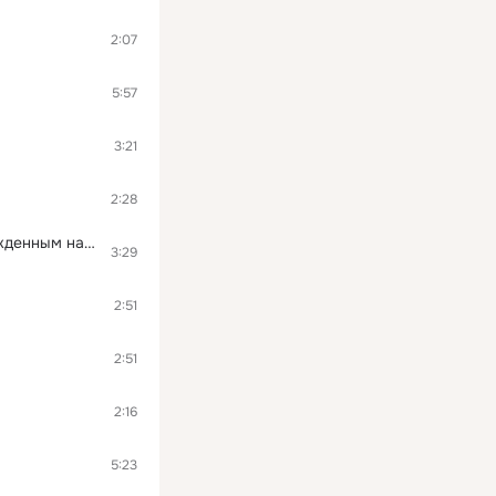
2:07
5:57
3:21
2:28
Лекция о международном положении, прочитанная сокамерникам человеком, осужденным на 15 суток за мелкое хулиганство
3:29
2:51
2:51
2:16
5:23