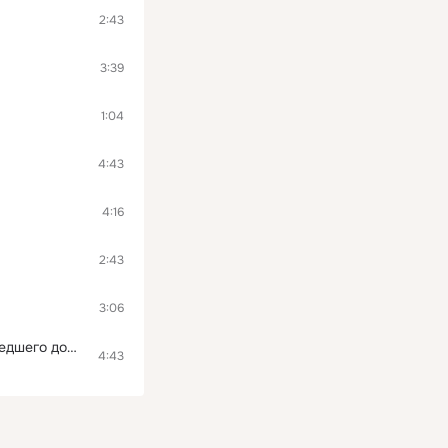
2:43
3:39
1:04
4:43
4:16
2:43
3:06
Письмо в редакцию телевизионной передачи "Очевидное-невероятное" из сумасшедшего дома - с Канатчиковой дачи
4:43