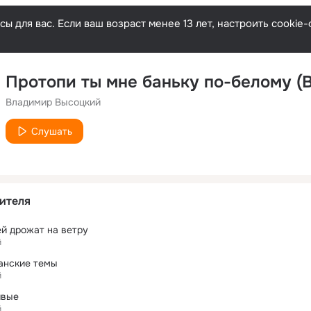
ы для вас. Если ваш возраст менее 13 лет, настроить cooki
Протопи ты мне баньку по-белому (В
Владимир Высоцкий
Слушать
ителя
ей дрожат на ветру
й
анские темы
й
ивые
й