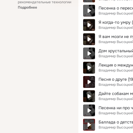
рекомендательные технологии
Подробнее
Песенка о перес
Владимир Высоцки
Я когда-то умру 
Владимир Высоцки
Я вам мозги не п
Владимир Высоцки
Дом хрустальны
Владимир Высоцки
Владимир Высоцки
Песня о друге (1
Владимир Высоцки
Дайте собакам м
Владимир Высоцки
Песенка ни про ч
Владимир Высоцки
Баллада о детст
Владимир Высоцки