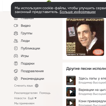
Мы используем cookie-файлы, чтобы улучшить сервис
законный представитель.
Больше информации
Левая
Главная
колонка
Видео
Группы
Люди
Публикации
Игры
Подарки
Другие песни исполн
Поздравления
Здесь лапы у ел
Рекомендации
Владимир Высоцки
Сменить язык
Вариации на цыг
Рекламодателям
Помощь
Владимир Высоцки
Новости
Ещё
Кони привередл
Мы применяем
Владимир Высоцки