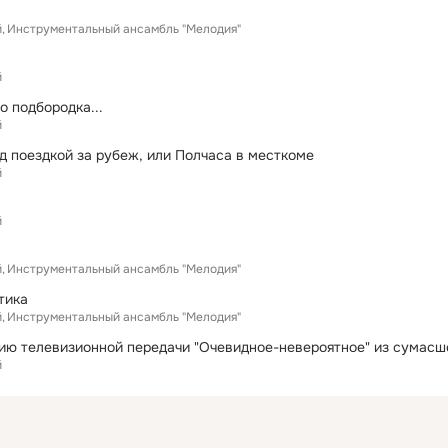
й
Инструментальный ансамбль "Мелодия"
й
до подбородка...
й
д поездкой за рубеж, или Полчаса в месткоме
й
й
й
Инструментальный ансамбль "Мелодия"
тика
й
Инструментальный ансамбль "Мелодия"
й