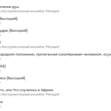
елении душ
й
Инструментальный ансамбль "Мелодия"
(Высоцкий)
й
удрю (Высоцкий)
й
й
й
Инструментальный ансамбль "Мелодия"
й
966)
й
яса (Высоцкий)
й
то, или Что случилось в Африке
й
Инструментальный ансамбль "Мелодия"
ве
й