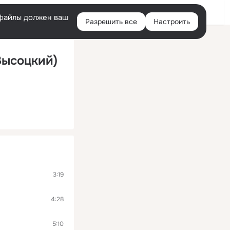
Войти
e-файлы должен ваш
Разрешить все
Настроить
Правая
колонка
ысоцкий)
3:19
4:28
5:10