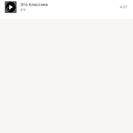
Это Классика
4:07
4'K