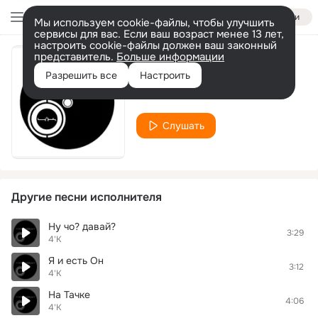
Войти
Мы используем cookie-файлы, чтобы улучшить
сервисы для вас. Если ваш возраст менее 13 лет,
настроить cookie-файлы должен ваш законный
представитель.
Больше информации
Думай 2жды
Разрешить все
Настроить
4'K
Слушать
Другие песни исполнителя
Ну чо? давай?
3:29
4'K
Я и есть Он
3:12
4'K
На Тачке
4:06
4'K