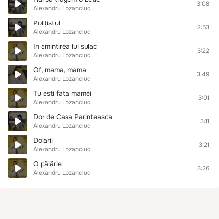
3:08
Alexandru Lozanciuc
Polițistul
2:53
Alexandru Lozanciuc
In amintirea lui sulac
3:22
Alexandru Lozanciuc
Of, mama, mama
3:49
Alexandru Lozanciuc
Tu esti fata mamei
3:01
Alexandru Lozanciuc
Dor de Casa Parinteasca
3:11
Alexandru Lozanciuc
Dolarii
3:21
Alexandru Lozanciuc
O pălărie
3:26
Alexandru Lozanciuc