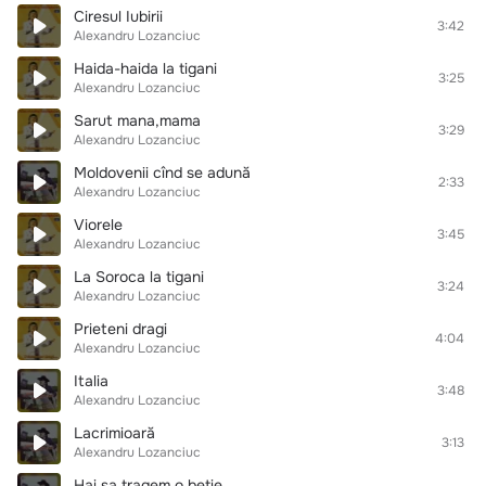
Ciresul Iubirii
3:42
Alexandru Lozanciuc
Haida-haida la tigani
3:25
Alexandru Lozanciuc
Sarut mana,mama
3:29
Alexandru Lozanciuc
Moldovenii cînd se adună
2:33
Alexandru Lozanciuc
Viorele
3:45
Alexandru Lozanciuc
La Soroca la tigani
3:24
Alexandru Lozanciuc
Prieteni dragi
4:04
Alexandru Lozanciuc
Italia
3:48
Alexandru Lozanciuc
Lacrimioară
3:13
Alexandru Lozanciuc
Hai sa tragem o betie