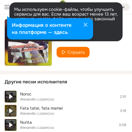
Войти
Мы используем cookie-файлы, чтобы улучшить
сервисы для вас. Если ваш возраст менее 13 лет,
настроить cookie-файлы должен ваш законный
представитель.
Больше информации
Информация о контенте
Guleai
Разрешить все
Настроить
на платформе — здесь
Alexandru Lozanciuc
Слушать
Другие песни исполнителя
Noroc
2:51
Alexandru Lozanciuc
Fata tatei, fata mamei
3:19
Alexandru Lozanciuc
Nunta
3:08
Alexandru Lozanciuc