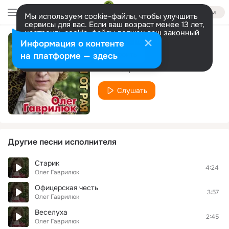
Войти
Мы используем cookie-файлы, чтобы улучшить
сервисы для вас. Если ваш возраст менее 13 лет,
настроить cookie-файлы должен ваш законный
представитель.
Больше информации
Информация о контенте
Я тебе позвоню
Разрешить все
Настроить
на платформе — здесь
Олег Гаврилюк
Слушать
Другие песни исполнителя
Старик
4:24
Олег Гаврилюк
Офицерская честь
3:57
Олег Гаврилюк
Веселуха
2:45
Олег Гаврилюк