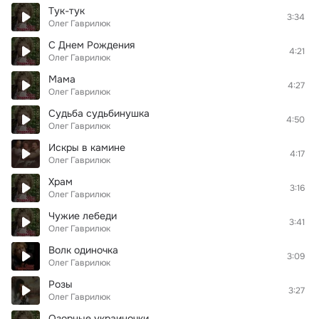
Тук-тук
3:34
Олег Гаврилюк
С Днем Рождения
4:21
Олег Гаврилюк
Мама
4:27
Олег Гаврилюк
Судьба судьбинушка
4:50
Олег Гаврилюк
Искры в камине
4:17
Олег Гаврилюк
Храм
3:16
Олег Гаврилюк
Чужие лебеди
3:41
Олег Гаврилюк
Волк одиночка
3:09
Олег Гаврилюк
Розы
3:27
Олег Гаврилюк
Озорные украиночки