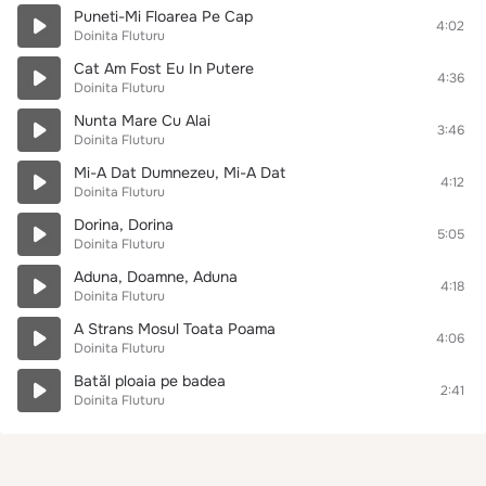
Puneti-Mi Floarea Pe Cap
4:02
Doinita Fluturu
Cat Am Fost Eu In Putere
4:36
Doinita Fluturu
Nunta Mare Cu Alai
3:46
Doinita Fluturu
Mi-A Dat Dumnezeu, Mi-A Dat
4:12
Doinita Fluturu
Dorina, Dorina
5:05
Doinita Fluturu
Aduna, Doamne, Aduna
4:18
Doinita Fluturu
A Strans Mosul Toata Poama
4:06
Doinita Fluturu
Batăl ploaia pe badea
2:41
Doinita Fluturu