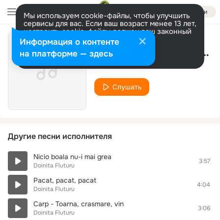
Войти
Мы используем cookie-файлы, чтобы улучшить
сервисы для вас. Если ваш возраст менее 13 лет,
настроить cookie-файлы должен ваш законный
представитель.
Больше информации
Информация о контенте
Nunta Tine-O Saptamana
Разрешить все
Настроить
на платформе — здесь
Doinita Fluturu
Слушать
Другие песни исполнителя
Nicio boala nu-i mai grea
3:57
Doinita Fluturu
Pacat, pacat, pacat
4:04
Doinita Fluturu
Carp - Toarna, crasmare, vin
3:06
Doinita Fluturu