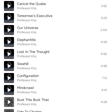
Cancel the Quake
3:52
Professor Kliq
Tomorrow's Executive
5:25
Professor Kliq
Our Universe
2:04
Professor Kliq
Elephantitis
4:28
Professor Kliq
Lost In The Thought
5:50
Professor Kliq
Swahili
4:56
Professor Kliq
Configuration
7:12
Professor Kliq
Mindcrawl
4:41
Professor Kliq
Bust This Bust That
4:28
Professor Kliq
Ode To Charles