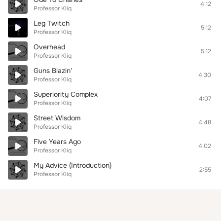
4:12
Professor Kliq
Leg Twitch
5:12
Professor Kliq
Overhead
5:12
Professor Kliq
Guns Blazin'
4:30
Professor Kliq
Superiority Complex
4:07
Professor Kliq
Street Wisdom
4:48
Professor Kliq
Five Years Ago
4:02
Professor Kliq
My Advice (Introduction)
2:55
Professor Kliq