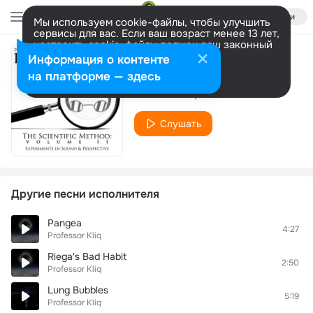
Войти
Мы используем cookie-файлы, чтобы улучшить
сервисы для вас. Если ваш возраст менее 13 лет,
настроить cookie-файлы должен ваш законный
представитель.
Больше информации
Информация о контенте
Generation Gap
Разрешить все
Настроить
на платформе — здесь
Professor Kliq
Слушать
Другие песни исполнителя
Pangea
4:27
Professor Kliq
Riega's Bad Habit
2:50
Professor Kliq
Lung Bubbles
5:19
Professor Kliq