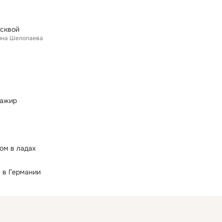
осквой
ина Шелопаева
сажир
ом в ладах
 в Германии