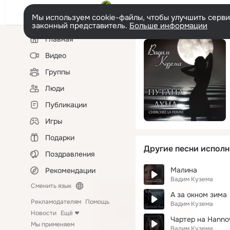
Мы используем cookie-файлы, чтобы улучшить сервис
законный представитель.
Больше информации
Левая
Главная
колонка
Видео
Группы
Люди
Публикации
Игры
Подарки
Другие песни исполн
Поздравления
Малина
Рекомендации
Вадим Кузема
Сменить язык
А за окном зима
Рекламодателям
Помощь
Вадим Кузема
Новости
Ещё
Чартер на Hanno
Мы применяем
Вадим Кузема