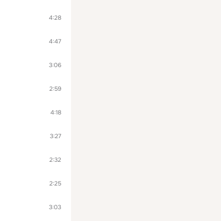
4:28
4:47
3:06
2:59
4:18
3:27
2:32
2:25
3:03