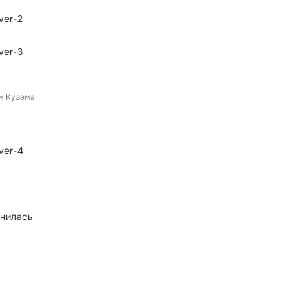
ver-2
ver-3
м Кузема
ver-4
снилась