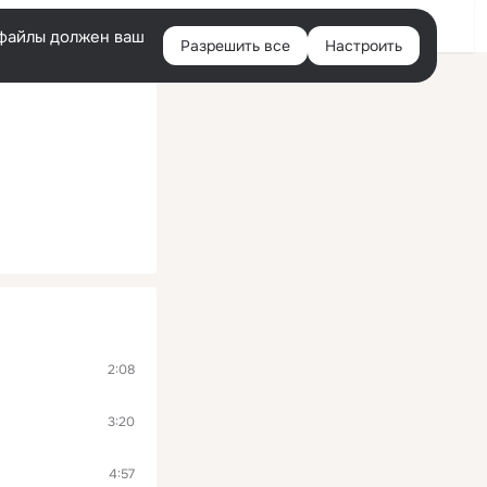
Войти
e-файлы должен ваш
Разрешить все
Настроить
Правая
колонка
2:08
3:20
4:57