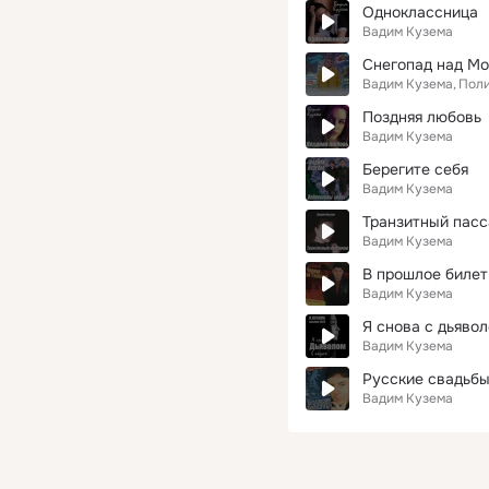
Одноклассница
Вадим Кузема
Снегопад над М
Вадим Кузема
Пол
Поздняя любовь
Вадим Кузема
Берегите себя
Вадим Кузема
Транзитный пас
Вадим Кузема
В прошлое билет
Вадим Кузема
Я снова с дьявол
Вадим Кузема
Русские свадьбы
Вадим Кузема