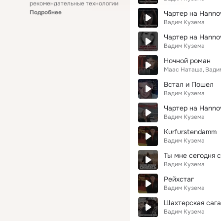
рекомендательные технологии
Подробнее
Чартер на Hanno
Вадим Кузема
Чартер на Hanno
Вадим Кузема
Ночной роман
Маас Наташа
Вади
Встал и Пошел
Вадим Кузема
Чартер на Hanno
Вадим Кузема
Kurfurstendamm
Вадим Кузема
Ты мне сегодня 
Вадим Кузема
Рейхстаг
Вадим Кузема
Шахтерская сага
Вадим Кузема