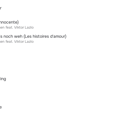
r
innocente)
sen
feat.
Viktor Lazlo
's noch weh (Les histoires d'amour)
sen
feat.
Viktor Lazlo
ing
e