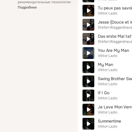
рекомендательные технологии
Подробнее
Tu peux pas savoi
Viktor Lazlo
Jesse (Douce et 
Stefan Waggershau
Das erste Mal tat
Stefan Waggershau
You Are My Man
Viktor Lazlo
My Man
Viktor Lazlo
Swing Brother Sw
Viktor Lazlo
If I Go
Viktor Lazlo
Je Leve Mon Verr
Viktor Lazlo
Summertime
Viktor Lazlo