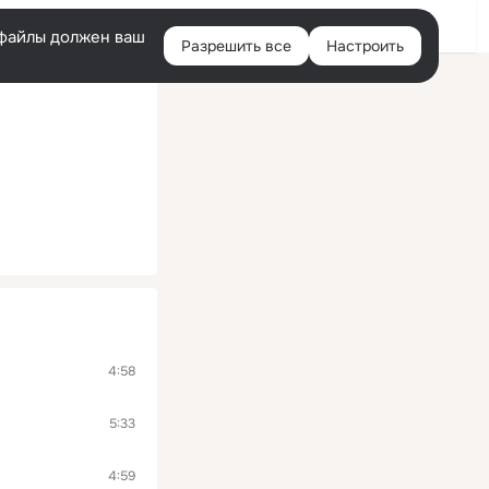
Войти
e-файлы должен ваш
Разрешить все
Настроить
Правая
колонка
4:58
5:33
4:59