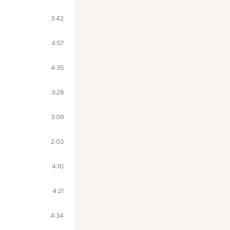
3:42
4:57
4:35
3:28
3:09
2:03
4:10
4:21
4:34