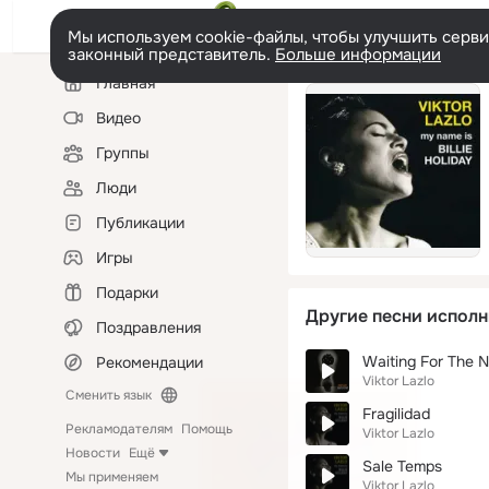
Мы используем cookie-файлы, чтобы улучшить сервис
законный представитель.
Больше информации
Левая
Главная
колонка
Видео
Группы
Люди
Публикации
Игры
Подарки
Другие песни исполн
Поздравления
Waiting For The N
Рекомендации
Viktor Lazlo
Сменить язык
Fragilidad
Рекламодателям
Помощь
Viktor Lazlo
Новости
Ещё
Sale Temps
Мы применяем
Viktor Lazlo